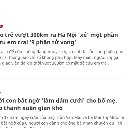
ẸP
áo trẻ vượt 300km ra Hà Nội 'xẻ' một phần
ứu em trai '9 phần tử vong'
cách để cứu chồng đang nguy kịch, vợ anh K. sẵn sàng hiến gan
c sĩ thông báo chỉ số không phù hợp. May mắn, người chị gái
 giáo viên đã kịp thời vượt 300km có mặt để cứu em trai.
G
ời con bất ngờ 'làm đám cưới' cho bố mẹ,
p thanh xuân gian khó
ệm 37 năm ngày cưới của ông Trần Văn Mai và bà Mai Thị Mười là
bất ngờ của 6 người con dành cho ông bà nhân chuyến du lịch