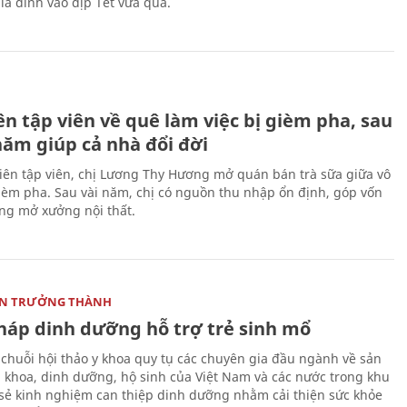
ia đình vào dịp Tết vừa qua.
H
n tập viên về quê làm việc bị gièm pha, sau
năm giúp cả nhà đổi đời
biên tập viên, chị Lương Thy Hương mở quán bán trà sữa giữa vô
gièm pha. Sau vài năm, chị có nguồn thu nhập ổn định, góp vốn
ng mở xưởng nội thất.
ON TRƯỞNG THÀNH
pháp dinh dưỡng hỗ trợ trẻ sinh mổ
 chuỗi hội thảo y khoa quy tụ các chuyên gia đầu ngành về sản
i khoa, dinh dưỡng, hộ sinh của Việt Nam và các nước trong khu
 sẻ kinh nghiệm can thiệp dinh dưỡng nhằm cải thiện sức khỏe