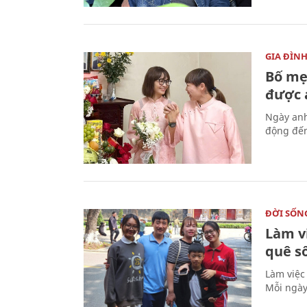
GIA ĐÌN
Bố mẹ
được a
Ngày anh
động đến
ĐỜI SỐN
Làm v
quê s
Làm việc
Mỗi ngày