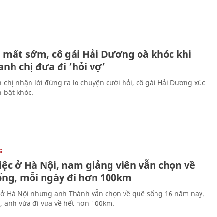
H
 mất sớm, cô gái Hải Dương oà khóc khi
nh chị đưa đi ‘hỏi vợ’
 chị nhận lời đứng ra lo chuyện cưới hỏi, cô gái Hải Dương xúc
 bật khóc.
G
iệc ở Hà Nội, nam giảng viên vẫn chọn về
ống, mỗi ngày đi hơn 100km
 ở Hà Nội nhưng anh Thành vẫn chọn về quê sống 16 năm nay.
, anh vừa đi vừa về hết hơn 100km.