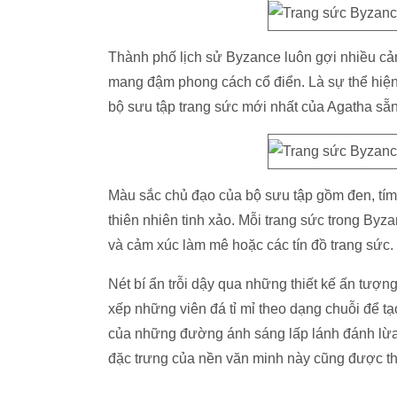
Thành phố lịch sử Byzance luôn gợi nhiều cảm
mang đậm phong cách cổ điển. Là sự thể hiện 
bộ sưu tập trang sức mới nhất của Agatha sẵ
Màu sắc chủ đạo của bộ sưu tập gồm đen, tím,
thiên nhiên tinh xảo. Mỗi trang sức trong Byz
và cảm xúc làm mê hoặc các tín đồ trang sức.
Nét bí ẩn trỗi dậy qua những thiết kế ấn tượng
xếp những viên đá tỉ mỉ theo dạng chuỗi để 
của những đường ánh sáng lấp lánh đánh lừa t
đặc trưng của nền văn minh này cũng được thể