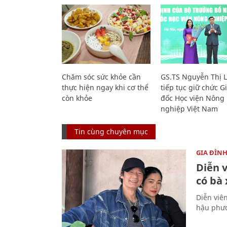
Chăm sóc sức khỏe cần
GS.TS Nguyễn Thị 
thực hiện ngay khi cơ thể
tiếp tục giữ chức 
còn khỏe
đốc Học viện Nông
nghiệp Việt Nam
Tin cùng chuyên mục
GIA ĐÌN
Diễn 
có bà
Diễn viê
hậu phươ