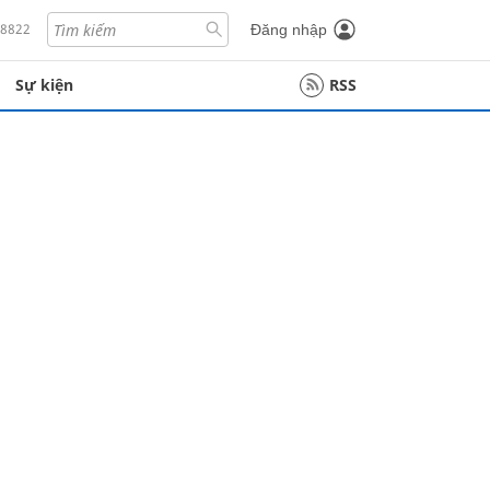
18822
Đăng nhập
Sự kiện
RSS