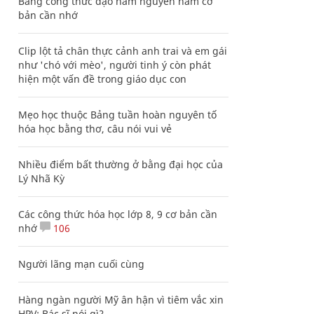
Bảng công thức đạo hàm nguyên hàm cơ
bản cần nhớ
Clip lột tả chân thực cảnh anh trai và em gái
như 'chó với mèo', người tinh ý còn phát
hiện một vấn đề trong giáo dục con
Mẹo học thuộc Bảng tuần hoàn nguyên tố
hóa học bằng thơ, câu nói vui vẻ
Nhiều điểm bất thường ở bằng đại học của
Lý Nhã Kỳ
Các công thức hóa học lớp 8, 9 cơ bản cần
nhớ
106
Người lãng mạn cuối cùng
Hàng ngàn người Mỹ ân hận vì tiêm vắc xin
HPV: Bác sĩ nói gì?