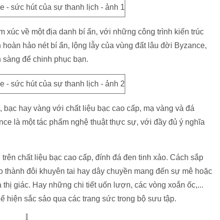
 xúc về một địa danh bí ẩn, với những công trình kiến trúc
hoàn hảo nét bí ẩn, lộng lẫy của vùng đất lâu đời Byzance,
n sàng để chinh phục bạn.
 bạc hay vàng với chất liệu bạc cao cấp, mạ vàng và đá
ance là một tác phẩm nghệ thuật thực sự, với đầy đủ ý nghĩa
 trên chất liệu bạc cao cấp, đính đá đen tinh xảo. Cách sắp
tạo thành đôi khuyên tai hay dây chuyền mang đến sự mê hoặc
hị giác. Hay những chi tiết uốn lượn, các vòng xoắn ốc,...
 hiện sắc sảo qua các trang sức trong bộ sưu tập.