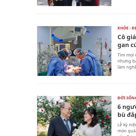
KHỎE - Đ
Cô gi
gan c
Tìm mọi 
nhưng bá
làm nghề
ĐỜI SỐN
6 ngư
bù đắ
Lễ kỷ ni
món quà 