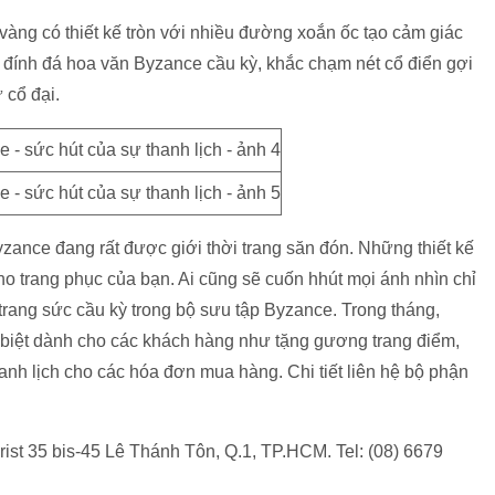
 vàng có thiết kế tròn với nhiều đường xoắn ốc tạo cảm giác
n đính đá hoa văn Byzance cầu kỳ, khắc chạm nét cổ điển gợi
 cổ đại.
zance đang rất được giới thời trang săn đón. Những thiết kế
o trang phục của bạn. Ai cũng sẽ cuốn hhút mọi ánh nhìn chỉ
 trang sức cầu kỳ trong bộ sưu tập Byzance. Trong tháng,
biệt dành cho các khách hàng như tặng gương trang điểm,
nh lịch cho các hóa đơn mua hàng. Chi tiết liên hệ bộ phận
ist 35 bis-45 Lê Thánh Tôn, Q.1, TP.HCM. Tel: (08) 6679