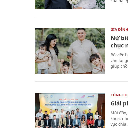
của đại g
GIA ĐÌN
Nữ biê
chục 
Bỏ việc 
vàn lời 
giúp chồ
CÙNG C
Giải 
Mới đây,
khoa, nh
vực chia