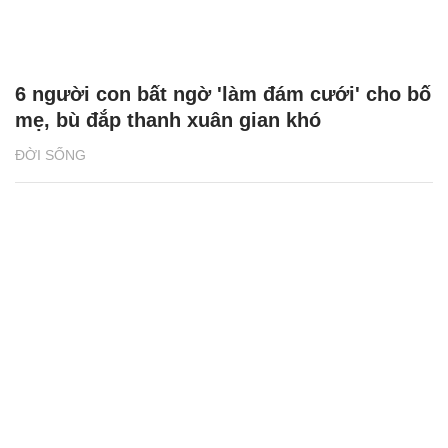
6 người con bất ngờ 'làm đám cưới' cho bố
mẹ, bù đắp thanh xuân gian khó
ĐỜI SỐNG