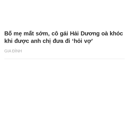
Bố mẹ mất sớm, cô gái Hải Dương oà khóc
khi được anh chị đưa đi ‘hỏi vợ’
GIA ĐÌNH