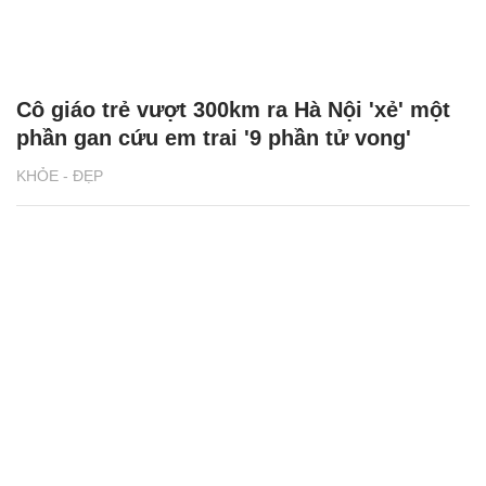
Cô giáo trẻ vượt 300km ra Hà Nội 'xẻ' một
phần gan cứu em trai '9 phần tử vong'
KHỎE - ĐẸP