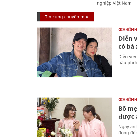
nghiệp Việt Nam
Tin cùng chuyên mục
GIA ĐÌN
Diễn 
có bà
Diễn viê
hậu phươ
GIA ĐÌN
Bố mẹ
được a
Ngày anh
động đến