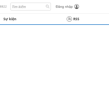
18822
Đăng nhập
Sự kiện
RSS