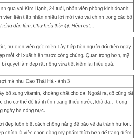
ình qua vai Kim Hạnh, 24 tuổi, nhân viên phòng kinh doanh
n viên liên tiếp nhận nhiều lời mời vào vai chính trong các bộ
Tiếng đàn kìm
,
Chữ hiếu thời @
,
Hẻm cụt
…
ói”, nữ diễn viên gốc miền Tây hớp hồn người đối diện ngay
đẹp mỗi khi xuất hiện trước công chúng. Quan trọng hơn, mỹ
í quyết làm đẹp rất riêng vừa tiết kiệm lại hiệu quả.
y bổ sung vitamin, khoáng chất cho da. Ngoài ra, cô cũng rất
cho cơ thể để tránh tình trạng thiếu nước, khô da… trong
g ngày hè nóng nực.
ười đẹp luôn biết cách chống nắng để bảo vệ da tránh hư tổn.
ẹp chính là việc chọn dòng mỹ phẩm thích hợp để trang điểm