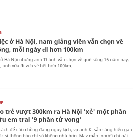
G
iệc ở Hà Nội, nam giảng viên vẫn chọn về
ống, mỗi ngày đi hơn 100km
 ở Hà Nội nhưng anh Thành vẫn chọn về quê sống 16 năm nay.
, anh vừa đi vừa về hết hơn 100km.
ẸP
áo trẻ vượt 300km ra Hà Nội 'xẻ' một phần
ứu em trai '9 phần tử vong'
cách để cứu chồng đang nguy kịch, vợ anh K. sẵn sàng hiến gan
c sĩ thông báo chỉ số không phù hợp. May mắn, người chị gái