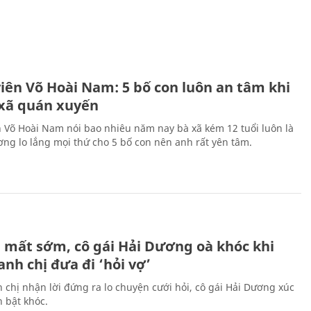
H
viên Võ Hoài Nam: 5 bố con luôn an tâm khi
 xã quán xuyến
n Võ Hoài Nam nói bao nhiêu năm nay bà xã kém 12 tuổi luôn là
ng lo lắng mọi thứ cho 5 bố con nên anh rất yên tâm.
H
 mất sớm, cô gái Hải Dương oà khóc khi
nh chị đưa đi ‘hỏi vợ’
 chị nhận lời đứng ra lo chuyện cưới hỏi, cô gái Hải Dương xúc
 bật khóc.