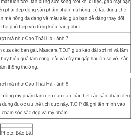
mặt luôn tươi tắn bừng sức sống mỗi khi đi tiệc, gặp mặt bạn
 đến phái đẹp dòng sản phẩm phấn má hồng, có tác dụng che
ấn má hồng đa dạng về màu sắc giúp bạn dễ dàng thay đổi
cho phù hợp với từng kiểu trang phục.
 của các bạn gái. Mascara T.O.P giúp kéo dài sợi mi và làm
uy hiệu quả làm cong, dài và dày mi gấp hai lần so với sản
ẩm thông thường.
các dòng mỹ phẩm làm đẹp cao cấp, hầu hết các sản phẩm đều
n dụng được ưu thế tích cực này, T.O.P đã ghi tên mình vào
g, chăm sóc sắc đẹp và mỹ phẩm.
Photo: Bảo Lê.