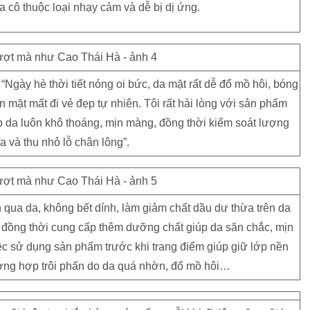
da cô thuộc loại nhạy cảm và dễ bị dị ứng.
“Ngày hè thời tiết nóng oi bức, da mặt rất dễ đổ mồ hôi, bóng
mặt mất đi vẻ đẹp tự nhiên. Tôi rất hài lòng với sản phẩm
 da luôn khô thoáng, mịn màng, đồng thời kiểm soát lượng
a và thu nhỏ lỗ chân lông”.
ua da, không bết dính, làm giảm chất dầu dư thừa trên da
, đồng thời cung cấp thêm dưỡng chất giúp da săn chắc, mịn
c sử dụng sản phẩm trước khi trang điểm giúp giữ lớp nền
ường hợp trôi phấn do da quá nhờn, đổ mồ hôi…