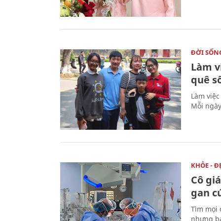
ĐỜI SỐN
Làm v
quê s
Làm việc
Mỗi ngày
KHỎE - Đ
Cô gi
gan c
Tìm mọi 
nhưng bá