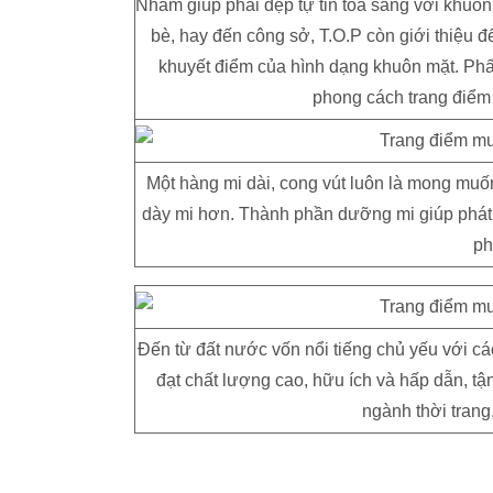
Nhằm giúp phái đẹp tự tin tỏa sáng với khuôn 
bè, hay đến công sở, T.O.P còn giới thiệu
khuyết điểm của hình dạng khuôn mặt. Ph
phong cách trang điểm 
Một hàng mi dài, cong vút luôn là mong muốn
dày mi hơn. Thành phần dưỡng mi giúp phát h
ph
Đến từ đất nước vốn nổi tiếng chủ yếu với 
đạt chất lượng cao, hữu ích và hấp dẫn, tậ
ngành thời tran