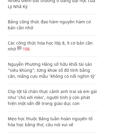
Nhiều điểm bất thường ở bằng đại học của
Lý Nhã Kỳ
Bảng công thức đạo hàm nguyên hàm cơ
bản cần nhớ
Các công thức hóa học lớp 8, 9 cơ bản cần
nhớ
106
Nguyễn Phương Hằng sở hữu khối tài sản
"siêu khủng", từng khoe sổ đỏ tính bằng
cân, mắng cựu mẫu 'không có nổi nghìn tỷ'
Clip lột tả chân thực cảnh anh trai và em gái
như 'chó với mèo', người tinh ý còn phát
hiện một vấn đề trong giáo dục con
Mẹo học thuộc Bảng tuần hoàn nguyên tố
hóa học bằng thơ, câu nói vui vẻ