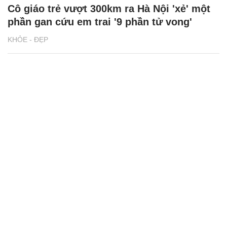
Cô giáo trẻ vượt 300km ra Hà Nội 'xẻ' một
phần gan cứu em trai '9 phần tử vong'
KHỎE - ĐẸP