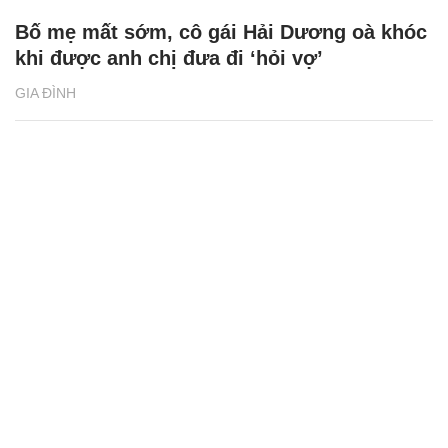
Bố mẹ mất sớm, cô gái Hải Dương oà khóc
khi được anh chị đưa đi ‘hỏi vợ’
GIA ĐÌNH