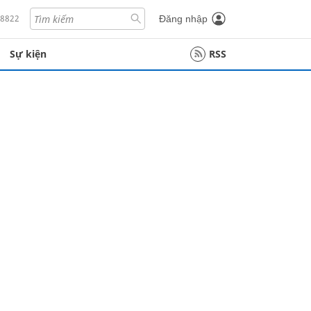
18822
Đăng nhập
Sự kiện
RSS