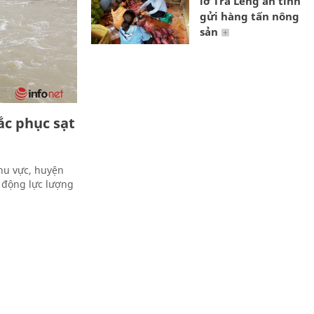
lở Trà Leng ân tình
gửi hàng tấn nông
sản
c phục sạt
hu vực, huyện
 động lực lượng