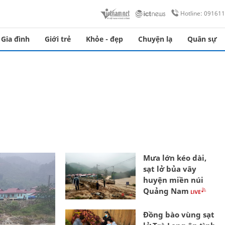
Hotline: 09161
Gia đình
Giới trẻ
Khỏe - đẹp
Chuyện lạ
Quân sự
Mưa lớn kéo dài,
sạt lở bủa vây
huyện miền núi
Quảng Nam
Đồng bào vùng sạt