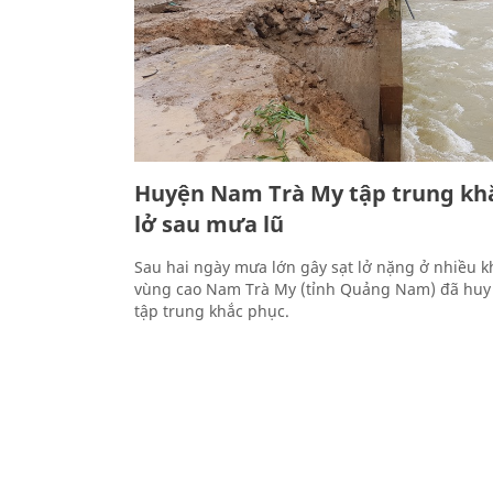
Huyện Nam Trà My tập trung khắ
lở sau mưa lũ
Sau hai ngày mưa lớn gây sạt lở nặng ở nhiều k
vùng cao Nam Trà My (tỉnh Quảng Nam) đã huy
tập trung khắc phục.