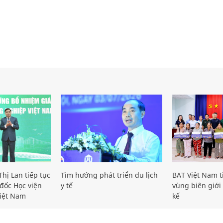
hị Lan tiếp tục
Tìm hướng phát triển du lịch
BAT Việt Nam t
đốc Học viện
y tế
vùng biên giới 
iệt Nam
kế