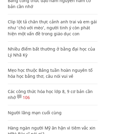
Bảng công thức đạo hàm nguyên hàm cơ
bản cần nhớ
Clip lột tả chân thực cảnh anh trai và em gái
như 'chó với mèo', người tinh ý còn phát
hiện một vấn đề trong giáo dục con
Nhiều điểm bất thường ở bằng đại học của
Lý Nhã Kỳ
Mẹo học thuộc Bảng tuần hoàn nguyên tố
hóa học bằng thơ, câu nói vui vẻ
Các công thức hóa học lớp 8, 9 cơ bản cần
nhớ
106
Người lãng mạn cuối cùng
Hàng ngàn người Mỹ ân hận vì tiêm vắc xin
HPV: Bác sĩ nói gì?