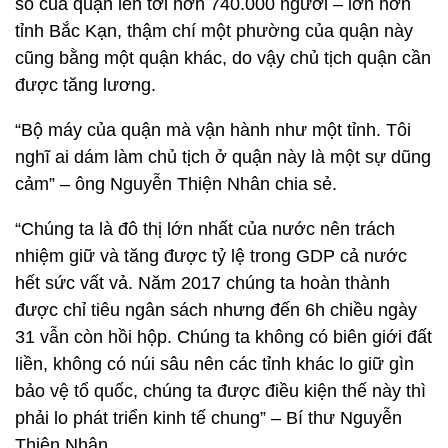
số của quận lên tới hơn 740.000 người – lớn hơn
tỉnh Bắc Kạn, thậm chí một phường của quận này
cũng bằng một quận khác, do vậy chủ tịch quận cần
được tăng lương.
“Bộ máy của quận mà vận hành như một tỉnh. Tôi
nghĩ ai dám làm chủ tịch ở quận này là một sự dũng
cảm” – ông Nguyễn Thiện Nhân chia sẻ.
“Chúng ta là đô thị lớn nhất của nước nên trách
nhiệm giữ và tăng được tỷ lệ trong GDP cả nước
hết sức vất vả. Năm 2017 chúng ta hoàn thành
được chỉ tiêu ngân sách nhưng đến 6h chiều ngày
31 vẫn còn hồi hộp. Chúng ta không có biên giới đất
liền, không có núi sâu nên các tỉnh khác lo giữ gìn
bảo vệ tổ quốc, chúng ta được điều kiện thế này thì
phải lo phát triển kinh tế chung” – Bí thư Nguyễn
Thiện Nhân.