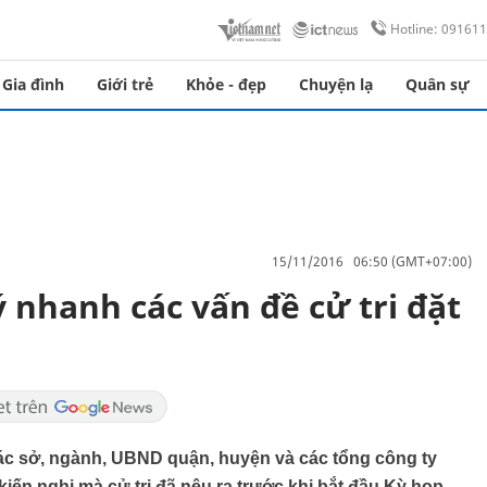
Hotline: 09161
Gia đình
Giới trẻ
Khỏe - đẹp
Chuyện lạ
Quân sự
15/11/2016 06:50 (GMT+07:00)
 nhanh các vấn đề cử tri đặt
c sở, ngành, UBND quận, huyện và các tổng công ty
iến nghị mà cử tri đã nêu ra trước khi bắt đầu Kỳ họp