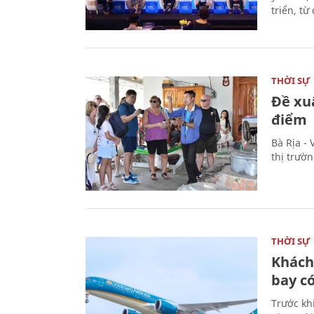
triển, t
THỜI SỰ
Đề xu
điểm
Bà Rịa -
thị trườ
THỜI SỰ
Khách
bay có
Trước kh