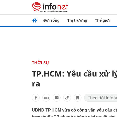
Đời sống
Thị trường
Thế giới
THỜI SỰ
TP.HCM: Yêu cầu xử lý
ra
UBND TP.HCM vừa có công văn yêu cầu cá
trực thuộc TP nhanh chóng giải quyết các k