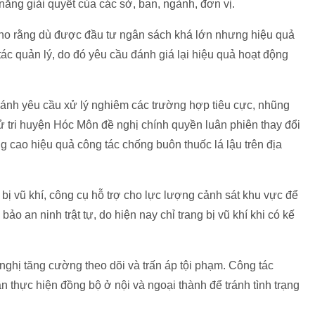
ăng giải quyết của các sở, ban, ngành, đơn vị.
 cho rằng dù được đầu tư ngân sách khá lớn nhưng hiệu quả
ác quản lý, do đó yêu cầu đánh giá lại hiệu quả hoạt động
ánh yêu cầu xử lý nghiêm các trường hợp tiêu cực, nhũng
ử tri huyện Hóc Môn đề nghị chính quyền luân phiên thay đổi
 cao hiệu quả công tác chống buôn thuốc lá lậu trên địa
bị vũ khí, công cụ hỗ trợ cho lực lượng cảnh sát khu vực để
ảo an ninh trật tự, do hiện nay chỉ trang bị vũ khí khi có kế
 nghị tăng cường theo dõi và trấn áp tội phạm. Công tác
n thực hiện đồng bộ ở nội và ngoại thành để tránh tình trạng