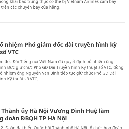
ông khai báo trung thực có thể bị Vietnam Airlines cấm bay
n trên các chuyến bay của hãng.
ổ nhiệm Phó giám đốc đài truyền hình kỹ
 số VTC
m đốc Đài Tiếng nói Việt Nam đã quyết định bổ nhiệm ông
nh Đức giữ chức Phó GĐ Đài Truyền hình Kỹ thuật số VTC, đồng
 bổ nhiệm ông Nguyễn Văn Bình tiếp tục giữ chức Phó GĐ Đài
ình Kỹ thuật số VTC.
ư Thành ủy Hà Nội Vương Đình Huệ làm
g đoàn ĐBQH TP Hà Nội
 2, Đoàn đại biểu Quốc hội Thành phố Hà Nội tổ chức họp đoàn