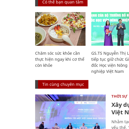
Có thể bạn quan tâm
Chăm sóc sức khỏe cần
GS.TS Nguyễn Thị 
thực hiện ngay khi cơ thể
tiếp tục giữ chức 
còn khỏe
đốc Học viện Nông
nghiệp Việt Nam
Tin cùng chuyên mục
THỜI SỰ
Xây d
Việt 
Nhằm tạo
yếu thế,