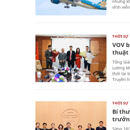
nhưng kh
vĩnh viễ
THỜI SỰ
VOV b
thuật
Tổng Giá
Lương Mi
thời tái
Truyền h
THỜI SỰ
Bí th
trưởn
Sáng 18/