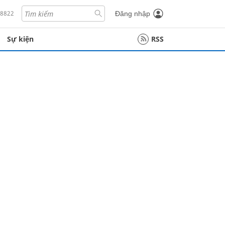
18822
Đăng nhập
Sự kiện
RSS