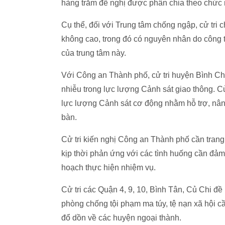
hàng trăm đề nghị được phân chia theo chức n
Cụ thể, đối với Trung tâm chống ngập, cử tri
không cao, trong đó có nguyên nhân do công t
của trung tâm này.
Với Công an Thành phố, cử tri huyện Bình Ch
nhiễu trong lực lượng Cảnh sát giao thông. C
lực lượng Cảnh sát cơ động nhằm hỗ trợ, nâng
bàn.
Cử tri kiến nghị Công an Thành phố cần trang 
kịp thời phản ứng với các tình huống cần đảm b
hoạch thực hiện nhiệm vụ.
Cử tri các Quận 4, 9, 10, Bình Tân, Củ Chi đề
phòng chống tội phạm ma túy, tệ nạn xã hội cầ
đổ dồn về các huyện ngoại thành.