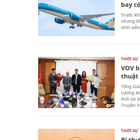
bay có
Trước kh
nhưng kh
vĩnh viễ
THỜI SỰ
VOV b
thuật
Tổng Giá
Lương Mi
thời tái
Truyền h
THỜI SỰ
Bí th