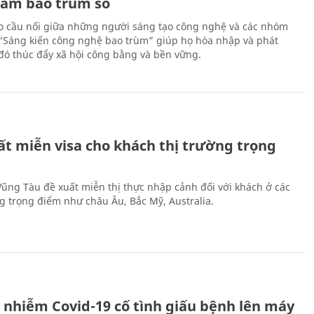
Nam bao trùm số
 cầu nối giữa những người sáng tạo công nghệ và các nhóm
 “Sáng kiến công nghệ bao trùm” giúp họ hòa nhập và phát
ừ đó thúc đẩy xã hội công bằng và bền vững.
ất miễn visa cho khách thị trường trọng
 Vũng Tàu đề xuất miễn thị thực nhập cảnh đối với khách ở các
ng trọng điểm như châu Âu, Bắc Mỹ, Australia.
 nhiễm Covid-19 cố tình giấu bệnh lên máy