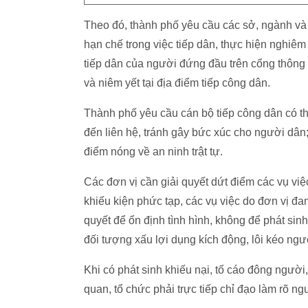
Theo đó, thành phố yêu cầu các sở, ngành và
hạn chế trong việc tiếp dân, thực hiện nghiêm 
tiếp dân của người đứng đầu trên cổng thông t
và niêm yết tại địa điểm tiếp công dân.
Thành phố yêu cầu cán bộ tiếp công dân có th
đến liên hệ, tránh gây bức xúc cho người dân;
điểm nóng về an ninh trật tự.
Các đơn vị cần giải quyết dứt điểm các vụ việ
khiếu kiện phức tạp, các vụ việc do đơn vị đa
quyết để ổn định tình hình, không để phát sinh 
đối tượng xấu lợi dụng kích động, lôi kéo ngư
Khi có phát sinh khiếu nại, tố cáo đông ngườ
quan, tổ chức phải trực tiếp chỉ đạo làm rõ ng