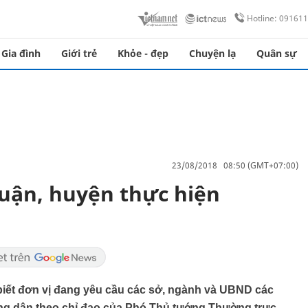
Hotline: 09161
Gia đình
Giới trẻ
Khỏe - đẹp
Chuyện lạ
Quân sự
23/08/2018 08:50 (GMT+07:00)
uận, huyện thực hiện
ết đơn vị đang yêu cầu các sở, ngành và UBND các
ông dân theo chỉ đạo của Phó Thủ tướng Thường trực