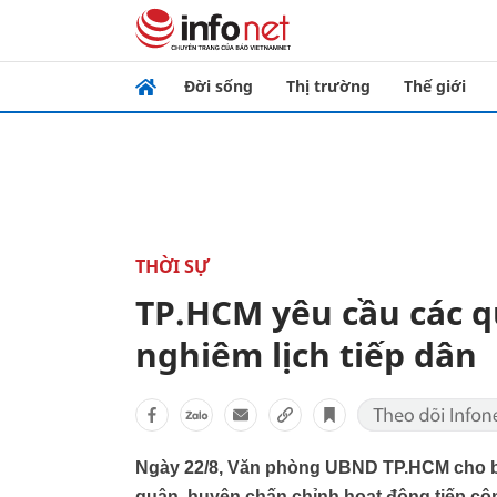
Đời sống
Thị trường
Thế giới
THỜI SỰ
TP.HCM yêu cầu các q
nghiêm lịch tiếp dân
Ngày 22/8, Văn phòng UBND TP.HCM cho bi
quận, huyện chấn chỉnh hoạt động tiếp c