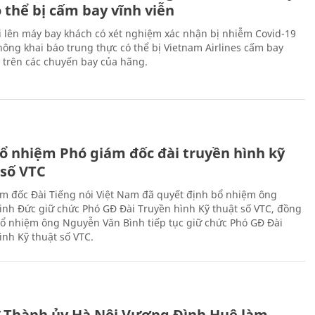
 thể bị cấm bay vĩnh viễn
i lên máy bay khách có xét nghiệm xác nhận bị nhiễm Covid-19
ông khai báo trung thực có thể bị Vietnam Airlines cấm bay
n trên các chuyến bay của hãng.
ổ nhiệm Phó giám đốc đài truyền hình kỹ
 số VTC
m đốc Đài Tiếng nói Việt Nam đã quyết định bổ nhiệm ông
nh Đức giữ chức Phó GĐ Đài Truyền hình Kỹ thuật số VTC, đồng
 bổ nhiệm ông Nguyễn Văn Bình tiếp tục giữ chức Phó GĐ Đài
ình Kỹ thuật số VTC.
ư Thành ủy Hà Nội Vương Đình Huệ làm