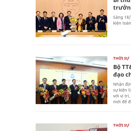
trưởn
Sáng 18/
kiện toà
THỜI SỰ
Bộ TT
đạo c
Nhận địn
sự kiện 
với vị tr
mới để đ
THỜI SỰ