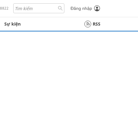
18822
Đăng nhập
Sự kiện
RSS