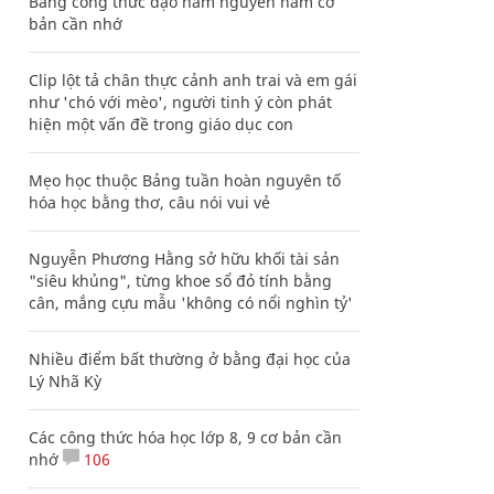
Bảng công thức đạo hàm nguyên hàm cơ
bản cần nhớ
Clip lột tả chân thực cảnh anh trai và em gái
như 'chó với mèo', người tinh ý còn phát
hiện một vấn đề trong giáo dục con
Mẹo học thuộc Bảng tuần hoàn nguyên tố
hóa học bằng thơ, câu nói vui vẻ
Nguyễn Phương Hằng sở hữu khối tài sản
"siêu khủng", từng khoe sổ đỏ tính bằng
cân, mắng cựu mẫu 'không có nổi nghìn tỷ'
Nhiều điểm bất thường ở bằng đại học của
Lý Nhã Kỳ
Các công thức hóa học lớp 8, 9 cơ bản cần
nhớ
106