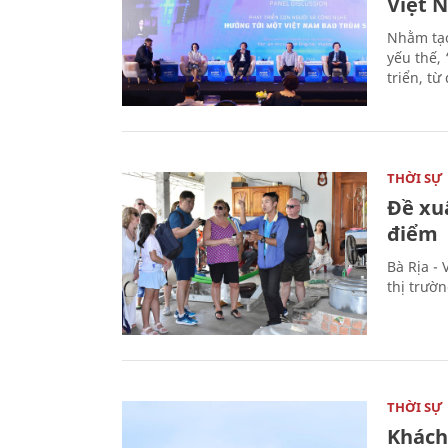
Việt 
Nhằm tạo
yếu thế,
triển, t
THỜI SỰ
Đề xu
điểm
Bà Rịa -
thị trườ
THỜI SỰ
Khách