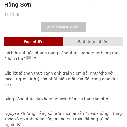
Hồng Sơn
THỜI SỰ
XEM THÊM BÀI VIẾT
Đọc nhiều
Bình luận nhiều
Cách học thuộc nhanh Bảng công thức lượng giác bằng thơ,
"thần chú"
17
Clip lột tả chân thực cảnh anh trai và em gái như 'chó với
mèo', người tinh ý còn phát hiện một vấn đề trong giáo dục
con
Bảng công thức đạo hàm nguyên hàm cơ bản cần nhớ
Nguyễn Phương Hằng sở hữu khối tài sản "siêu khủng", từng
khoe sổ đỏ tính bằng cân, mắng cựu mẫu 'không có nổi
nghìn tỷ'