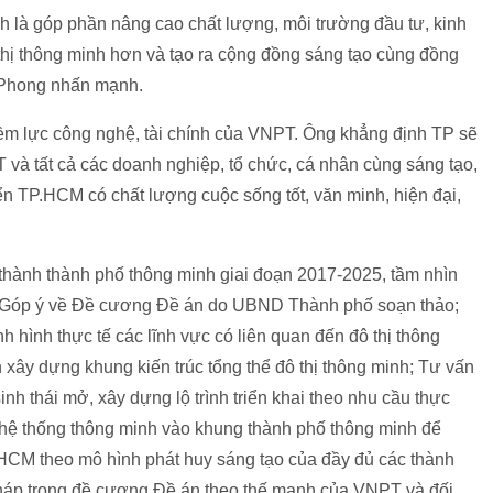
nh là góp phần nâng cao chất lượng, môi trường đầu tư, kinh
thị thông minh hơn và tạo ra cộng đồng sáng tạo cùng đồng
 Phong nhấn mạnh.
m lực công nghệ, tài chính của VNPT. Ông khẳng định TP sẽ
 và tất cả các doanh nghiệp, tổ chức, cá nhân cùng sáng tạo,
ển TP.HCM có chất lượng cuộc sống tốt, văn minh, hiện đại,
hành thành phố thông minh giai đoạn 2017-2025, tầm nhìn
: Góp ý về Đề cương Đề án do UBND Thành phố soạn thảo;
 hình thực tế các lĩnh vực có liên quan đến đô thị thông
ây dựng khung kiến trúc tổng thể đô thị thông minh; Tư vấn
nh thái mở, xây dựng lộ trình triển khai theo nhu cầu thực
vụ, hệ thống thông minh vào khung thành phố thông minh để
.HCM theo mô hình phát huy sáng tạo của đầy đủ các thành
 pháp trong đề cương Đề án theo thế mạnh của VNPT và đối