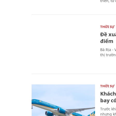
triển, t
THỜI SỰ
Đề xu
điểm
Bà Rịa -
thị trườ
THỜI SỰ
Khách
bay có
Trước kh
nhưng kh