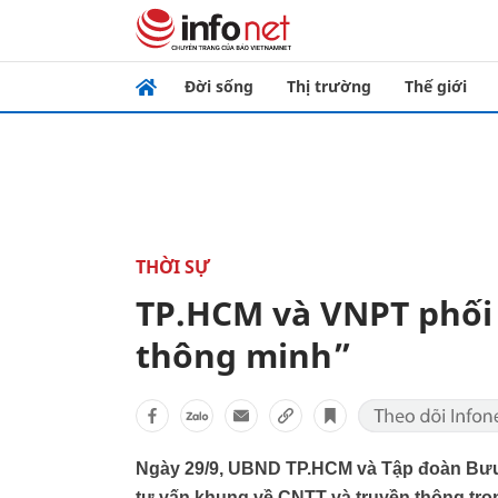
Đời sống
Thị trường
Thế giới
THỜI SỰ
TP.HCM và VNPT phối
thông minh”
Ngày 29/9, UBND TP.HCM và Tập đoàn Bưu c
tư vấn khung về CNTT và truyền thông tro