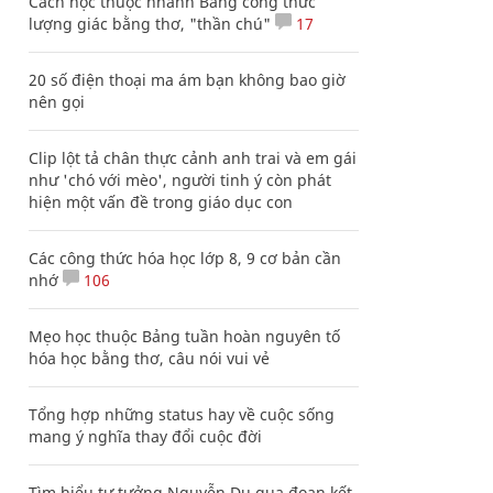
Cách học thuộc nhanh Bảng công thức
lượng giác bằng thơ, "thần chú"
17
20 số điện thoại ma ám bạn không bao giờ
nên gọi
Clip lột tả chân thực cảnh anh trai và em gái
như 'chó với mèo', người tinh ý còn phát
hiện một vấn đề trong giáo dục con
Các công thức hóa học lớp 8, 9 cơ bản cần
nhớ
106
Mẹo học thuộc Bảng tuần hoàn nguyên tố
hóa học bằng thơ, câu nói vui vẻ
Tổng hợp những status hay về cuộc sống
mang ý nghĩa thay đổi cuộc đời
Tìm hiểu tư tưởng Nguyễn Du qua đoạn kết