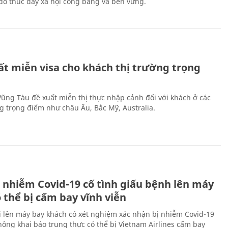
ừ đó thúc đẩy xã hội công bằng và bền vững.
ất miễn visa cho khách thị trường trọng
 Vũng Tàu đề xuất miễn thị thực nhập cảnh đối với khách ở các
ng trọng điểm như châu Âu, Bắc Mỹ, Australia.
 nhiễm Covid-19 cố tình giấu bệnh lên máy
 thể bị cấm bay vĩnh viễn
i lên máy bay khách có xét nghiệm xác nhận bị nhiễm Covid-19
ông khai báo trung thực có thể bị Vietnam Airlines cấm bay