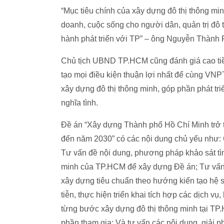
“Mục tiêu chính của xây dựng đô thị thông mi
doanh, cuộc sống cho người dân, quản trị đô 
hành phát triển với TP” – ông Nguyễn Thành
Chủ tịch UBND TP.HCM cũng đánh giá cao tiề
tạo mọi điều kiện thuận lợi nhất để cùng VNPT
xây dựng đô thị thông minh, góp phần phát tri
nghĩa tình.
Đề án “Xây dựng Thành phố Hồ Chí Minh trở t
đến năm 2030” có các nội dung chủ yếu như
Tư vấn đề nội dung, phương pháp khảo sát tình
minh của TP.HCM để xây dựng Đề án; Tư vấn x
xây dựng tiêu chuẩn theo hướng kiến tạo hệ si
tiễn, thực hiện triển khai tích hợp các dịch 
từng bước xây dựng đô thị thông minh tại TP
phần tham gia; Và tư vấn các nội dung, giải