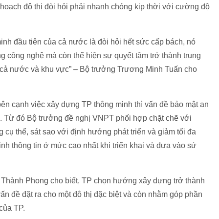
 hoạch đô thị đòi hỏi phải nhanh chóng kịp thời với cường độ
nh đầu tiên của cả nước là đòi hỏi hết sức cấp bách, nó
g công nghệ mà còn thể hiện sự quyết tâm trở thành trung
a cả nước và khu vực” – Bộ trưởng Trương Minh Tuấn cho
ên cạnh việc xây dựng TP thông minh thì vấn đề bảo mật an
h. Từ đó Bộ trưởng đề nghị VNPT phối hợp chặt chẽ với
 thể, sát sao với định hướng phát triển và giảm tối đa
nh thông tin ở mức cao nhất khi triển khai và đưa vào sử
hành Phong cho biết, TP chọn hướng xây dựng trở thành
vấn đề đặt ra cho một đô thị đặc biệt và còn nhằm góp phần
của TP.