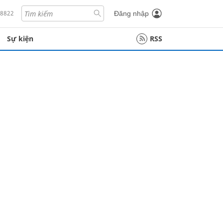
18822
Đăng nhập
Sự kiện
RSS