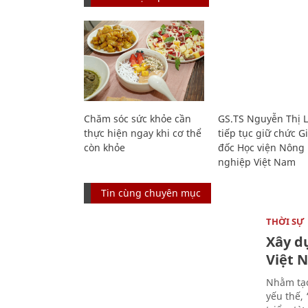
Chăm sóc sức khỏe cần
GS.TS Nguyễn Thị 
thực hiện ngay khi cơ thể
tiếp tục giữ chức 
còn khỏe
đốc Học viện Nông
nghiệp Việt Nam
Tin cùng chuyên mục
THỜI SỰ
Xây d
Việt 
Nhằm tạo
yếu thế,