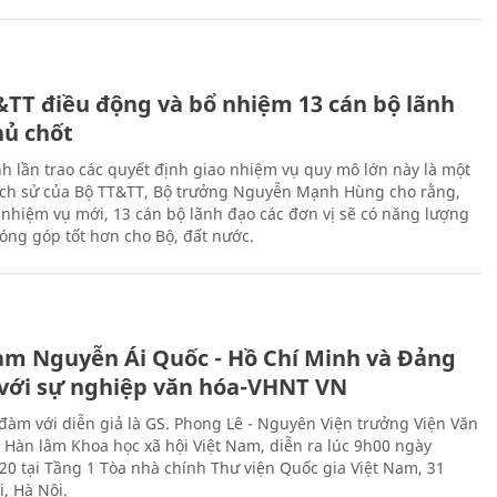
&TT điều động và bổ nhiệm 13 cán bộ lãnh
hủ chốt
h lần trao các quyết định giao nhiệm vụ quy mô lớn này là một
lịch sử của Bộ TT&TT, Bộ trưởng Nguyễn Mạnh Hùng cho rằng,
í, nhiệm vụ mới, 13 cán bộ lãnh đạo các đơn vị sẽ có năng lượng
óng góp tốt hơn cho Bộ, đất nước.
àm Nguyễn Ái Quốc - Hồ Chí Minh và Đảng
với sự nghiệp văn hóa-VHNT VN
 đàm với diễn giả là GS. Phong Lê - Nguyên Viện trưởng Viện Văn
n Hàn lâm Khoa học xã hội Việt Nam, diễn ra lúc 9h00 ngày
20 tại Tầng 1 Tòa nhà chính Thư viện Quốc gia Việt Nam, 31
, Hà Nội.