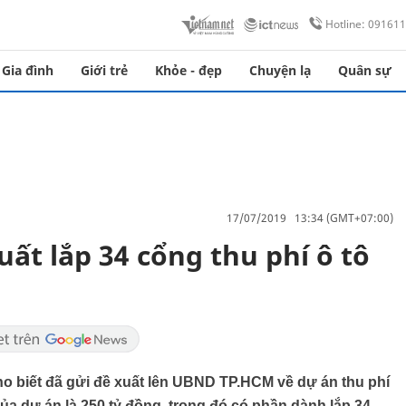
Hotline: 09161
Gia đình
Giới trẻ
Khỏe - đẹp
Chuyện lạ
Quân sự
17/07/2019 13:34 (GMT+07:00)
uất lắp 34 cổng thu phí ô tô
ho biết đã gửi đề xuất lên UBND TP.HCM về dự án thu phí
của dự án là 250 tỷ đồng, trong đó có phần dành lắp 34