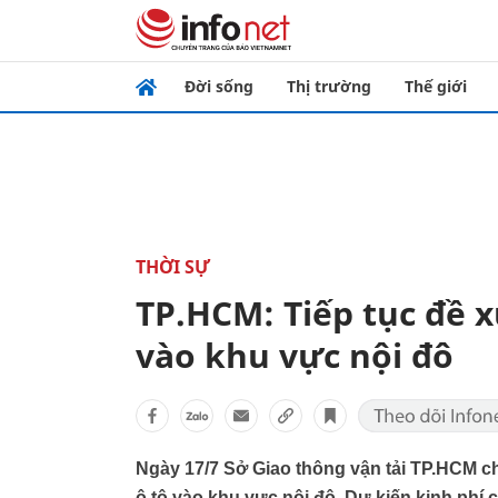
Đời sống
Thị trường
Thế giới
THỜI SỰ
TP.HCM: Tiếp tục đề x
vào khu vực nội đô
Ngày 17/7 Sở Giao thông vận tải TP.HCM c
ô tô vào khu vực nội đô. Dự kiến kinh phí 