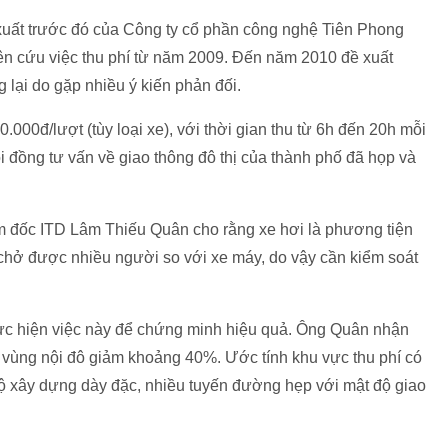
xuất trước đó của Công ty cổ phần công nghệ Tiên Phong
ên cứu việc thu phí từ năm 2009. Đến năm 2010 đề xuất
 lại do gặp nhiều ý kiến phản đối.
.000đ/lượt (tùy loại xe), với thời gian thu từ 6h đến 20h mỗi
i đồng tư vấn về giao thông đô thị của thành phố đã họp và
iám đốc ITD Lâm Thiếu Quân cho rằng xe hơi là phương tiện
chở được nhiều người so với xe máy, do vậy cần kiểm soát
ực hiện việc này để chứng minh hiệu quả. Ông Quân nhận
ào vùng nội đô giảm khoảng 40%. Ước tính khu vực thu phí có
độ xây dựng dày đặc, nhiều tuyến đường hẹp với mật độ giao