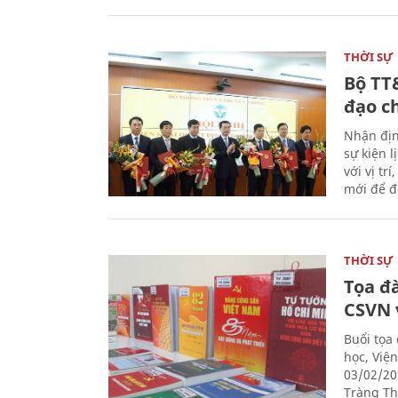
THỜI SỰ
Bộ TT
đạo c
Nhận địn
sự kiện 
với vị tr
mới để đ
THỜI SỰ
Tọa đ
CSVN 
Buổi tọa
học, Việ
03/02/20
Tràng Thi