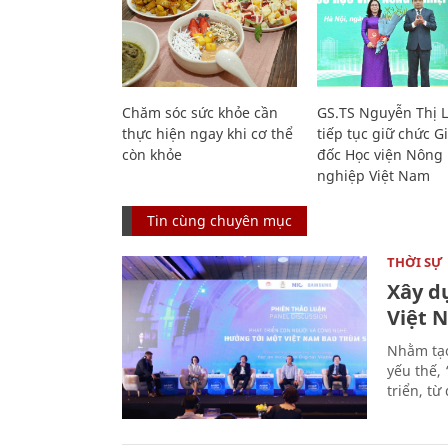
Chăm sóc sức khỏe cần
GS.TS Nguyễn Thị 
thực hiện ngay khi cơ thể
tiếp tục giữ chức 
còn khỏe
đốc Học viện Nông
nghiệp Việt Nam
Tin cùng chuyên mục
THỜI SỰ
Xây d
Việt 
Nhằm tạo
yếu thế,
triển, t