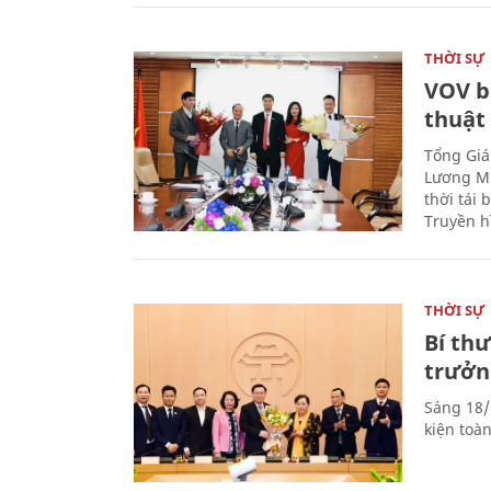
THỜI SỰ
VOV b
thuật
Tổng Giá
Lương Mi
thời tái
Truyền h
THỜI SỰ
Bí th
trưởn
Sáng 18/
kiện toà