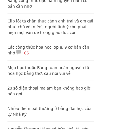
Bảng công thức đạo hàm nguyên hàm cơ
bản cần nhớ
Clip lột tả chân thực cảnh anh trai và em gái
như 'chó với mèo', người tinh ý còn phát
hiện một vấn đề trong giáo dục con
Các công thức hóa học lớp 8, 9 cơ bản cần
nhớ
106
Mẹo học thuộc Bảng tuần hoàn nguyên tố
hóa học bằng thơ, câu nói vui vẻ
20 số điện thoại ma ám bạn không bao giờ
nên gọi
Nhiều điểm bất thường ở bằng đại học của
Lý Nhã Kỳ
Nguyễn Phương Hằng sở hữu khối tài sản