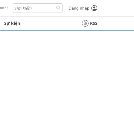
18822
Đăng nhập
Sự kiện
RSS