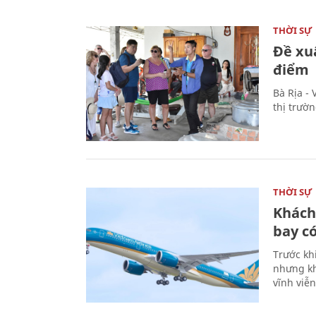
THỜI SỰ
Đề xu
điểm
Bà Rịa -
thị trườ
THỜI SỰ
Khách
bay có
Trước kh
nhưng kh
vĩnh viễ