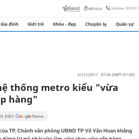
Hotline: 09161
Gia đình
Giới trẻ
Khỏe - đẹp
Chuyện lạ
Quân sự
01/12/2017 07:06 (GMT+07:00)
hệ thống metro kiểu "vừa
ếp hàng"
o của TP, Chánh văn phòng UBND TP Võ Văn Hoan khẳng
a dừng lại mà phải vừa làm, vừa chạy, vừa xếp hàng