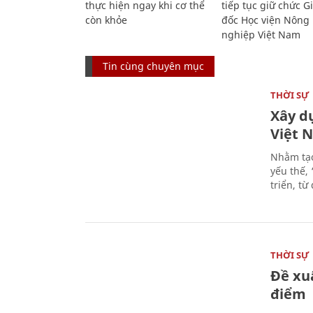
thực hiện ngay khi cơ thể
tiếp tục giữ chức 
còn khỏe
đốc Học viện Nông
nghiệp Việt Nam
Tin cùng chuyên mục
THỜI SỰ
Xây d
Việt 
Nhằm tạo
yếu thế,
triển, t
THỜI SỰ
Đề xu
điểm