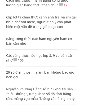
Cách học thuộc nhanh Bảng công thức
lượng giác bằng thơ, "thần chú"
17
Clip lột tả chân thực cảnh anh trai và em gái
như 'chó với mèo', người tinh ý còn phát
hiện một vấn đề trong giáo dục con
Bảng công thức đạo hàm nguyên hàm cơ
bản cần nhớ
Các công thức hóa học lớp 8, 9 cơ bản cần
nhớ
106
20 số điện thoại ma ám bạn không bao giờ
nên gọi
Nguyễn Phương Hằng sở hữu khối tài sản
"siêu khủng", từng khoe sổ đỏ tính bằng
cân, mắng cựu mẫu 'không có nổi nghìn tỷ'