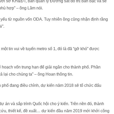
g với sở KH&ĐT, ban quản lý Đường sắt đô thị bàn bạc và sẽ
 phù hợp” – ông Lâm nói.
yếu từ nguồn vốn ODA. Tuy nhiên ông cũng nhận định rằng
i”.
ột tin vui về tuyến metro số 1, đó là đã “gỡ khó” được
ế hoạch vốn trung hạn để giải ngân cho thành phố. Phần
 lại cho chúng ta” – ông Hoan thông tin.
h phố đang điều chỉnh, dự kiến năm 2018 sẽ tổ chức đấu
ự án và sắp trình Quốc hội cho ý kiến. Trên nền đó, thành
 cứu, thiết kế, đề xuất… dự kiến đầu năm 2019 mới khởi công