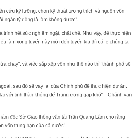
ên cứu kỹ lưỡng, chọn kỹ thuật tương thích và nguồn vốn
vài ngàn tỷ đồng là làm không được”.
á trình hết sức nghiêm ngặt, chặt chẽ. Như vậy, để thực hiện
nếu làm xong tuyến này mới đến tuyến kia thì có lẽ chúng ta
ừa chạy”, và việc sắp xếp vốn như thế nào thì “thành phố sẽ
oài, sau đó sẽ vay lại của Chính phủ để thực hiện dự án.
lại với tinh thần không để Trung ương gặp khó” – Chánh văn
ó giám đốc Sở Giao thông vận tải Trần Quang Lâm cho rằng
ồn vốn trung hạn của cả nước”.