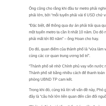
Ông cũng cho rằng khi đầu tư metro phải nghi
phải lớn, bởi “mỗi tuyến phải vài tỉ USD chứ 
“Đặc biệt, để thông qua dự án phải trải qua qu
một tuyến metro ta cần ít nhất 10 năm. Do đó 
phải mất tới 80 năm” – ông Hoan cho hay.
Do đó, quan điểm của thành phố là “vừa làm v
cùng các cơ quan trung ương bố trí”.
“Thành phố sẽ nhờ Chính phủ vay vốn nước ng
Thành phố sẽ bằng nhiều cách để thanh toán 
phòng UBND TP cam kết.
Trong khi đó, cùng trả lời về vấn đề này, Ph
đây là “câu hỏi lớn liên quan đến cân đối ngu