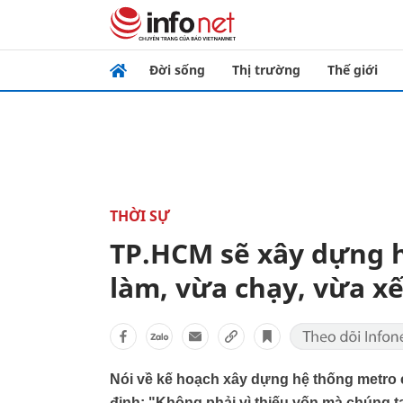
Đời sống
Thị trường
Thế giới
THỜI SỰ
TP.HCM sẽ xây dựng 
làm, vừa chạy, vừa x
Nói về kế hoạch xây dựng hệ thống metr
định: "Không phải vì thiếu vốn mà chúng t