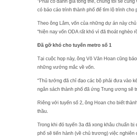
“Phải có đánh giá tổng thể, chúng tôi sẽ cùn
có báo cáo trình thành phố để tìm lộ trình cho
Theo ông Lâm, vốn của những dự án này chủ 
“hiện nay vốn ODA rất khó vì đã thoát nghèo rồ
Đã gỡ khó cho tuyến metro số 1
Tại cuộc họp này, ông Võ Văn Hoan cũng báo m
những vướng mắc về vốn.
“Thủ tướng đã chỉ đạo các bộ phải đưa vào k
ngân sách thành phố đã ứng Trung ương sẽ trả
Riêng với tuyến số 2, ông Hoan cho biết thàn
thầu.
Trong khi đó tuyến 3a đã xong khâu chuẩn bị d
phố sẽ tiến hành (về chủ trương) việc nghiên