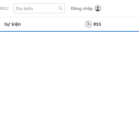
18822
Đăng nhập
Sự kiện
RSS