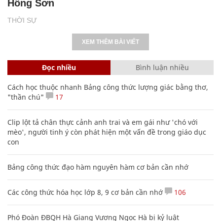
Hồng Sơn
THỜI SỰ
XEM THÊM BÀI VIẾT
Đọc nhiều
Bình luận nhiều
Cách học thuộc nhanh Bảng công thức lượng giác bằng thơ,
"thần chú"
17
Clip lột tả chân thực cảnh anh trai và em gái như 'chó với
mèo', người tinh ý còn phát hiện một vấn đề trong giáo dục
con
Bảng công thức đạo hàm nguyên hàm cơ bản cần nhớ
Các công thức hóa học lớp 8, 9 cơ bản cần nhớ
106
Phó Đoàn ĐBQH Hà Giang Vương Ngọc Hà bị kỷ luật