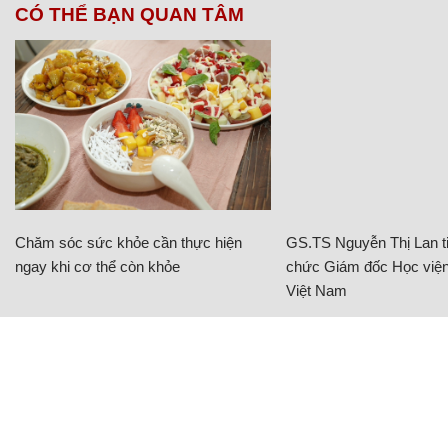
CÓ THỂ BẠN QUAN TÂM
Chăm sóc sức khỏe cần thực hiện
GS.TS Nguyễn Thị Lan ti
ngay khi cơ thể còn khỏe
chức Giám đốc Học viện
Việt Nam