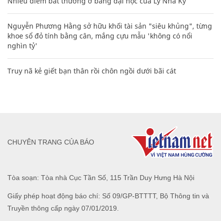
Nhiều điểm bất thường ở bằng đại học của Lý Nhã Kỳ
Nguyễn Phương Hằng sở hữu khối tài sản "siêu khủng", từng
khoe sổ đỏ tính bằng cân, mắng cựu mẫu 'không có nổi
nghìn tỷ'
Truy nã kẻ giết bạn thân rồi chôn ngồi dưới bãi cát
CHUYÊN TRANG CỦA BÁO
Tòa soạn: Tòa nhà Cục Tần Số, 115 Trần Duy Hưng Hà Nội
Giấy phép hoạt động báo chí: Số 09/GP-BTTTT, Bộ Thông tin và
Truyền thông cấp ngày 07/01/2019.