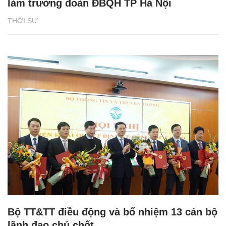
làm trưởng đoàn ĐBQH TP Hà Nội
THỜI SỰ
Bộ TT&TT điều động và bổ nhiệm 13 cán bộ
lãnh đạo chủ chốt