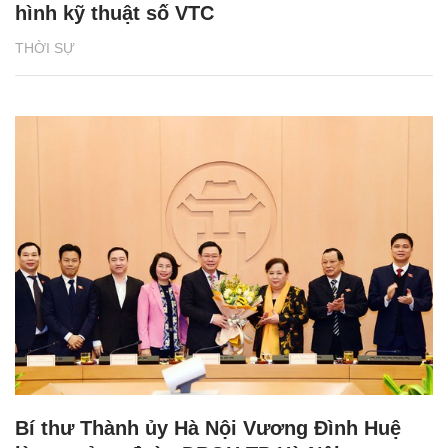
hình kỹ thuật số VTC
THỜI SỰ
Bí thư Thành ủy Hà Nội Vương Đình Huệ