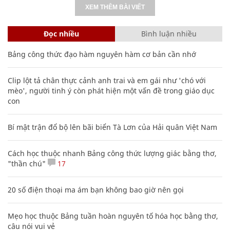
XEM THÊM BÀI VIẾT
Đọc nhiều
Bình luận nhiều
Bảng công thức đạo hàm nguyên hàm cơ bản cần nhớ
Clip lột tả chân thực cảnh anh trai và em gái như 'chó với
mèo', người tinh ý còn phát hiện một vấn đề trong giáo dục
con
Bí mật trận đổ bộ lên bãi biển Tà Lơn của Hải quân Việt Nam
Cách học thuộc nhanh Bảng công thức lượng giác bằng thơ,
"thần chú"
17
20 số điện thoại ma ám bạn không bao giờ nên gọi
Mẹo học thuộc Bảng tuần hoàn nguyên tố hóa học bằng thơ,
câu nói vui vẻ