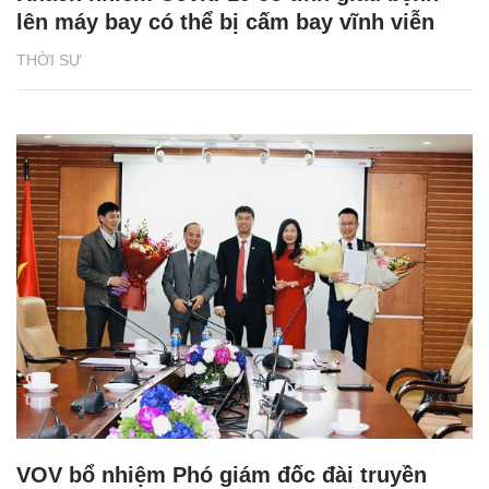
lên máy bay có thể bị cấm bay vĩnh viễn
THỜI SỰ
VOV bổ nhiệm Phó giám đốc đài truyền