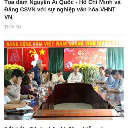
Tọa đàm Nguyễn Ái Quốc - Hồ Chí Minh và
Đảng CSVN với sự nghiệp văn hóa-VHNT
VN
THỜI SỰ