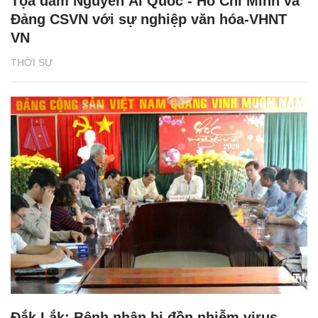
Tọa đàm Nguyễn Ái Quốc - Hồ Chí Minh và
Đảng CSVN với sự nghiệp văn hóa-VHNT
VN
THỜI SỰ
Đắk Lắk: Bệnh nhân bị đồn nhiễm virus