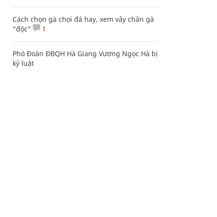
Cách chọn gà chọi đá hay, xem vảy chân gà
"độc"
1
Phó Đoàn ĐBQH Hà Giang Vương Ngọc Hà bị
kỷ luật