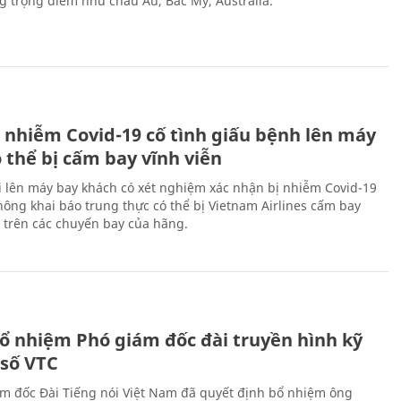
ng trọng điểm như châu Âu, Bắc Mỹ, Australia.
 nhiễm Covid-19 cố tình giấu bệnh lên máy
 thể bị cấm bay vĩnh viễn
i lên máy bay khách có xét nghiệm xác nhận bị nhiễm Covid-19
ông khai báo trung thực có thể bị Vietnam Airlines cấm bay
n trên các chuyến bay của hãng.
ổ nhiệm Phó giám đốc đài truyền hình kỹ
 số VTC
m đốc Đài Tiếng nói Việt Nam đã quyết định bổ nhiệm ông