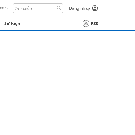
18822
Đăng nhập
Sự kiện
RSS