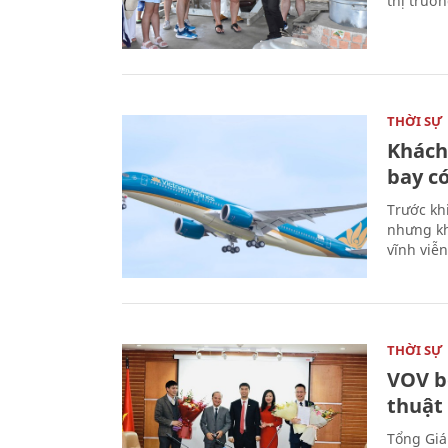
thị trườ
THỜI SỰ
Khách
bay có
Trước kh
nhưng kh
vĩnh viễ
THỜI SỰ
VOV b
thuật
Tổng Giá