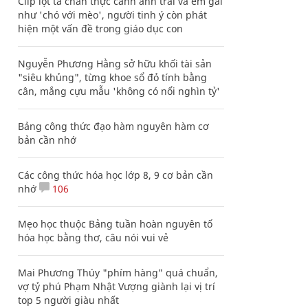
Clip lột tả chân thực cảnh anh trai và em gái
như 'chó với mèo', người tinh ý còn phát
hiện một vấn đề trong giáo dục con
Nguyễn Phương Hằng sở hữu khối tài sản
"siêu khủng", từng khoe sổ đỏ tính bằng
cân, mắng cựu mẫu 'không có nổi nghìn tỷ'
Bảng công thức đạo hàm nguyên hàm cơ
bản cần nhớ
Các công thức hóa học lớp 8, 9 cơ bản cần
nhớ
106
Mẹo học thuộc Bảng tuần hoàn nguyên tố
hóa học bằng thơ, câu nói vui vẻ
Mai Phương Thúy "phím hàng" quá chuẩn,
vợ tỷ phú Phạm Nhật Vượng giành lại vị trí
top 5 người giàu nhất