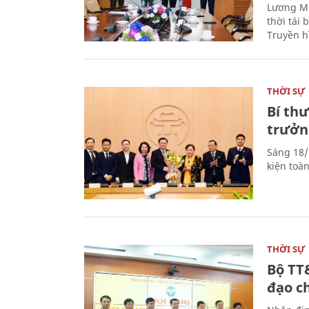
Lương Mi
thời tái
Truyền h
THỜI SỰ
Bí th
trưởn
Sáng 18/
kiện toà
THỜI SỰ
Bộ TT
đạo c