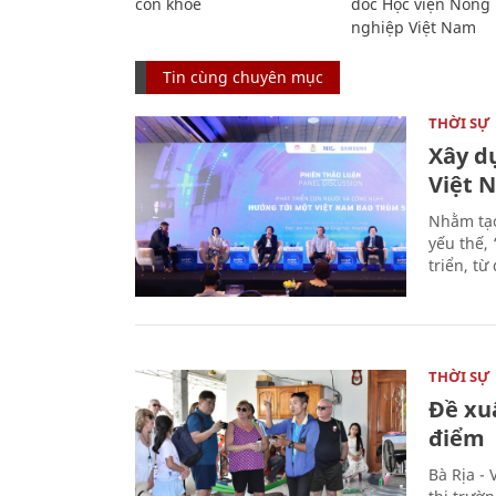
còn khỏe
đốc Học viện Nông
nghiệp Việt Nam
Tin cùng chuyên mục
THỜI SỰ
Xây d
Việt 
Nhằm tạo
yếu thế,
triển, t
THỜI SỰ
Đề xu
điểm
Bà Rịa -