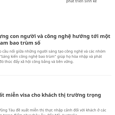
phát triển sinh kế
ựng con người và công nghệ hướng tới một
Nam bao trùm số
 cầu nối giữa những người sáng tạo công nghệ và các nhóm
 “Sáng kiến công nghệ bao trùm” giúp họ hòa nhập và phát
ừ đó thúc đẩy xã hội công bằng và bền vững.
ất miễn visa cho khách thị trường trọng
 Vũng Tàu đề xuất miễn thị thực nhập cảnh đối với khách ở các