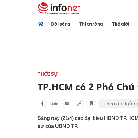
Đời sống
Thị trường
Thế giới
THỜI SỰ
TP.HCM có 2 Phó Chủ
Sáng nay (21/4) các đại biểu HĐND TP.HCM 
sự của UBND TP.