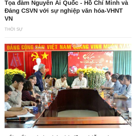
Tọa đàm Nguyễn Ái Quốc - Hồ Chí Minh và
Đảng CSVN với sự nghiệp văn hóa-VHNT
VN
THỜI SỰ