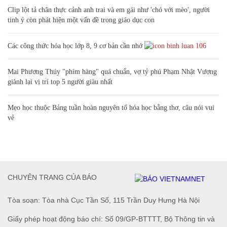
Clip lột tả chân thực cảnh anh trai và em gái như 'chó với mèo', người
tinh ý còn phát hiện một vấn đề trong giáo dục con
Các công thức hóa học lớp 8, 9 cơ bản cần nhớ
106
Mai Phương Thúy "phím hàng" quá chuẩn, vợ tỷ phú Phạm Nhật Vượng
giành lại vị trí top 5 người giàu nhất
Mẹo học thuộc Bảng tuần hoàn nguyên tố hóa học bằng thơ, câu nói vui
vẻ
CHUYÊN TRANG CỦA BÁO
Tòa soạn: Tòa nhà Cục Tần Số, 115 Trần Duy Hưng Hà Nội
Giấy phép hoạt động báo chí: Số 09/GP-BTTTT, Bộ Thông tin và