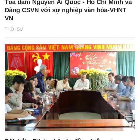
Tọa đàm Nguyễn Ái Quốc - Hồ Chí Minh và
Đảng CSVN với sự nghiệp văn hóa-VHNT
VN
THỜI SỰ