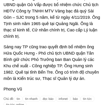
UBND quận Gò Vấp được bổ nhiệm chức Chủ tịch
HĐTV Công ty TNHH MTV Vàng bạc đá quý Sài
Gòn – SJC trong 5 năm, kể từ ngày 4/11/2019. Ông
Tịnh sinh năm 1965 quê tại Quảng Ngãi. Ông là
thạc sĩ kinh tế, Cử nhân chính trị, Cao cấp Lý luận
chính trị.
Sáng nay TP cũng trao quyết định bổ nhiệm ông
Hứa Quốc Hưng - Phó chủ tịch UBND quận Tân
Bình giữ chức Phó Trưởng ban Ban Quản lý các
Khu chế xuất - Công nghiệp TP. Ông Hưng sinh
1982. Quê tại tỉnh Bến Tre. Ông có trình độ chuyên
môn là Kiến trúc sư, Thạc sĩ Quản lý dự án.
Phong Vũ
Chủ đề:
tin
tin nhanh
đọc báo
infonet
báo
tin tức
tin tức online