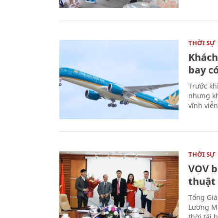
THỜI SỰ
Khách
bay có
Trước kh
nhưng kh
vĩnh viễ
THỜI SỰ
VOV b
thuật
Tổng Giá
Lương Mi
thời tái