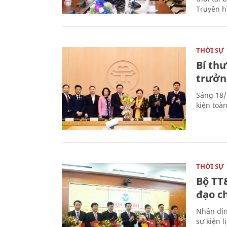
Truyền h
THỜI SỰ
Bí th
trưởn
Sáng 18/
kiện toà
THỜI SỰ
Bộ TT
đạo c
Nhận địn
sự kiện 