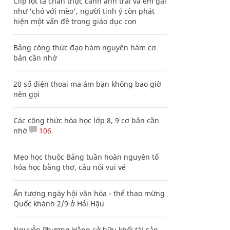
Clip lột tả chân thực cảnh anh trai và em gái
như 'chó với mèo', người tinh ý còn phát
hiện một vấn đề trong giáo dục con
Bảng công thức đạo hàm nguyên hàm cơ
bản cần nhớ
20 số điện thoại ma ám bạn không bao giờ
nên gọi
Các công thức hóa học lớp 8, 9 cơ bản cần
nhớ
106
Mẹo học thuộc Bảng tuần hoàn nguyên tố
hóa học bằng thơ, câu nói vui vẻ
Ấn tượng ngày hội văn hóa - thể thao mừng
Quốc khánh 2/9 ở Hải Hậu
Nguyễn Phương Hằng sở hữu khối tài sản