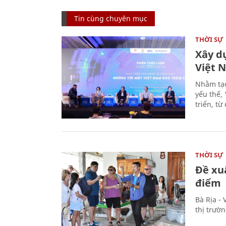
Tin cùng chuyên mục
THỜI SỰ
Xây d
Việt 
Nhằm tạo
yếu thế,
triển, t
THỜI SỰ
Đề xu
điểm
Bà Rịa -
thị trườ