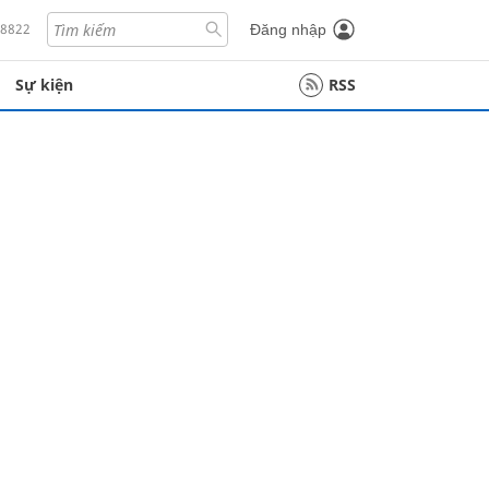
18822
Đăng nhập
Sự kiện
RSS