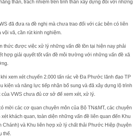
ẳng thắn, trách nhiệm trên tinh thần xây dựng đối với những
S đã đưa ra đề nghị mà chưa trao đổi với các bên có liên
vội vã, cần rút kinh nghiệm.
 thức được việc xử lý những vấn đề tồn tại hiện nay phải
ết hợp giải quyết tốt vấn đề môi trường với những vấn đề xã
ỡng.
hi xem xét chuyển 2.000 tấn rác về Đa Phước lãnh đạo TP
u kiện và năng lực tiếp nhận bổ sung và đã xây dựng lộ trình
ất của VWS chưa đủ cơ sở để xem xét, xử lý.
c có mời các cơ quan chuyên môn của Bộ TN&MT, các chuyên
m xét khách quan, toàn diện những vấn đề liên quan đến Khu
h Chánh) và Khu liên hợp xử lý chất thải Phước Hiệp (huyện
 thể.