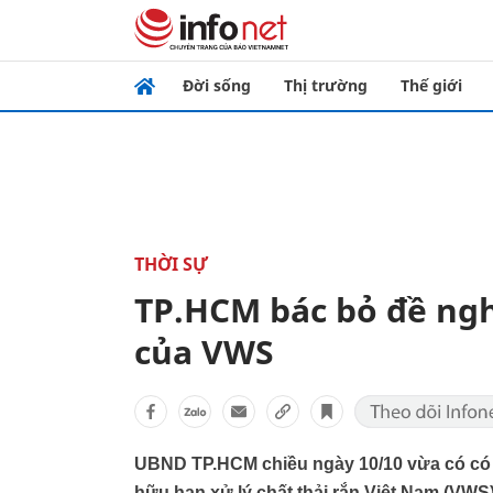
Đời sống
Thị trường
Thế giới
THỜI SỰ
TP.HCM bác bỏ đề nghị
của VWS
UBND TP.HCM chiều ngày 10/10 vừa có có t
hữu hạn xử lý chất thải rắn Việt Nam (VWS