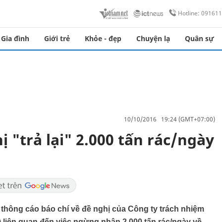
Hotline: 09161
Gia đình
Giới trẻ
Khỏe - đẹp
Chuyện lạ
Quân sự
10/10/2016 19:24 (GMT+07:00)
 "trả lại" 2.000 tấn rác/ngày
hông cáo báo chí về đề nghị của Công ty trách nhiệm
) liên quan đến việc ngừng nhận 2.000 tấn rác/ngày về