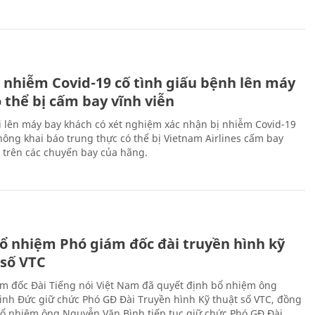
 nhiễm Covid-19 cố tình giấu bệnh lên máy
 thể bị cấm bay vĩnh viễn
i lên máy bay khách có xét nghiệm xác nhận bị nhiễm Covid-19
ông khai báo trung thực có thể bị Vietnam Airlines cấm bay
n trên các chuyến bay của hãng.
ổ nhiệm Phó giám đốc đài truyền hình kỹ
 số VTC
m đốc Đài Tiếng nói Việt Nam đã quyết định bổ nhiệm ông
nh Đức giữ chức Phó GĐ Đài Truyền hình Kỹ thuật số VTC, đồng
 bổ nhiệm ông Nguyễn Văn Bình tiếp tục giữ chức Phó GĐ Đài