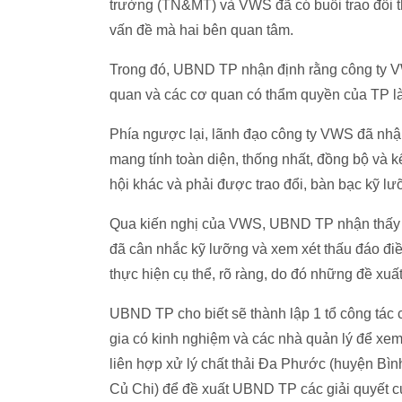
trường (TN&MT) và VWS đã có buổi trao đổi th
vấn đề mà hai bên quan tâm.
Trong đó, UBND TP nhận định rằng công ty VW
quan và các cơ quan có thẩm quyền của TP là 
Phía ngược lại, lãnh đạo công ty VWS đã nhận
mang tính toàn diện, thống nhất, đồng bộ và k
hội khác và phải được trao đổi, bàn bạc kỹ lư
Qua kiến nghị của VWS, UBND TP nhận thấy k
đã cân nhắc kỹ lưỡng và xem xét thấu đáo điề
thực hiện cụ thể, rõ ràng, do đó những đề xu
UBND TP cho biết sẽ thành lập 1 tổ công tá
gia có kinh nghiệm và các nhà quản lý để xe
liên hợp xử lý chất thải Đa Phước (huyện Bìn
Củ Chi) để đề xuất UBND TP các giải quyết cụ