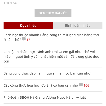
THỜI SỰ
XEM THÊM BÀI VIẾT
Đọc nhiều
Bình luận nhiều
Cách học thuộc nhanh Bảng công thức lượng giác bằng thơ,
"thần chú"
17
Clip lột tả chân thực cảnh anh trai và em gái như 'chó với
mèo', người tinh ý còn phát hiện một vấn đề trong giáo dục
con
Bảng công thức đạo hàm nguyên hàm cơ bản cần nhớ
Các công thức hóa học lớp 8, 9 cơ bản cần nhớ
106
Phó Đoàn ĐBQH Hà Giang Vương Ngọc Hà bị kỷ luật