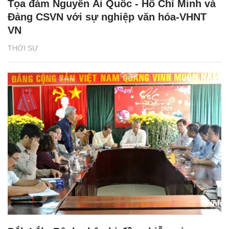
Tọa đàm Nguyễn Ái Quốc - Hồ Chí Minh và
Đảng CSVN với sự nghiệp văn hóa-VHNT
VN
THỜI SỰ