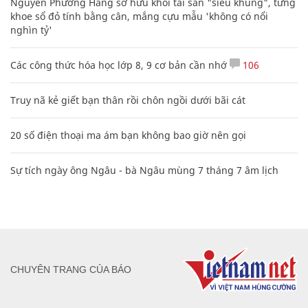
Nguyễn Phương Hằng sở hữu khối tài sản "siêu khủng", từng
khoe sổ đỏ tính bằng cân, mắng cựu mẫu 'không có nổi
nghìn tỷ'
Các công thức hóa học lớp 8, 9 cơ bản cần nhớ
106
Truy nã kẻ giết bạn thân rồi chôn ngồi dưới bãi cát
20 số điện thoại ma ám bạn không bao giờ nên gọi
Sự tích ngày ông Ngâu - bà Ngâu mùng 7 tháng 7 âm lịch
CHUYÊN TRANG CỦA BÁO