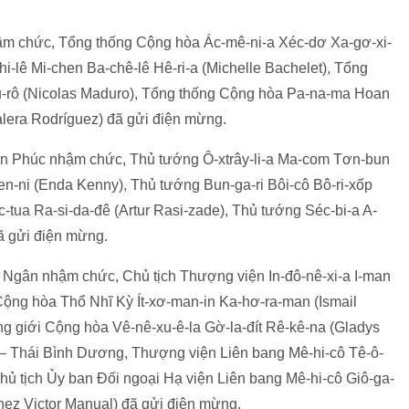
ậm chức, Tổng thống Cộng hòa Ác-mê-ni-a Xéc-dơ Xa-gơ-xi-
-lê Mi-chen Ba-chê-lê Hê-ri-a (Michelle Bachelet), Tổng
đu-rô (Nicolas Maduro), Tổng thống Cộng hòa Pa-na-ma Hoan
Valera Rodríguez) đã gửi điện mừng.
n Phúc nhậm chức, Thủ tướng Ô-xtrây-li-a Ma-com Tơn-bun
en-ni (Enda Kenny), Thủ tướng Bun-ga-ri Bôi-cô Bô-ri-xốp
-tua Ra-si-da-đê (Artur Rasi-zade), Thủ tướng Séc-bi-a A-
ã gửi điện mừng.
 Ngân nhậm chức, Chủ tịch Thượng viện In-đô-nê-xi-a I-man
ộng hòa Thổ Nhĩ Kỳ Ít-xơ-man-in Ka-hơ-ra-man (Ismail
 giới Cộng hòa Vê-nê-xu-ê-la Gờ-la-đít Rê-kê-na (Gladys
 – Thái Bình Dương, Thượng viện Liên bang Mê-hi-cô Tê-ô-
 Chủ tịch Ủy ban Đối ngoại Hạ viện Liên bang Mê-hi-cô Giô-ga-
nez Victor Manual) đã gửi điện mừng.