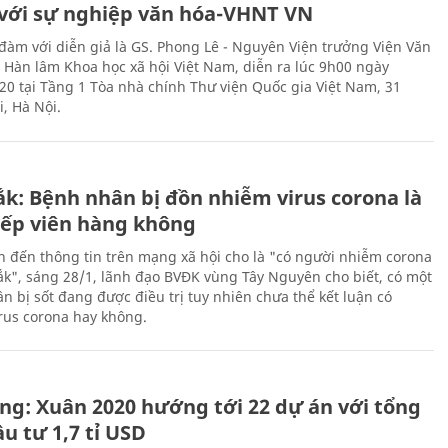
với sự nghiệp văn hóa-VHNT VN
 đàm với diễn giả là GS. Phong Lê - Nguyên Viện trưởng Viện Văn
n Hàn lâm Khoa học xã hội Việt Nam, diễn ra lúc 9h00 ngày
20 tại Tầng 1 Tòa nhà chính Thư viện Quốc gia Việt Nam, 31
, Hà Nội.
ắk: Bệnh nhân bị đồn nhiễm virus corona là
iếp viên hàng không
n đến thông tin trên mạng xã hội cho là "có người nhiễm corona
Lắk", sáng 28/1, lãnh đạo BVĐK vùng Tây Nguyên cho biết, có một
n bị sốt đang được điều trị tuy nhiên chưa thể kết luận có
rus corona hay không.
ng: Xuân 2020 hướng tới 22 dự án với tổng
u tư 1,7 tỉ USD