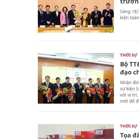
trưởn
Sáng 18/
kiện toà
THỜI SỰ
Bộ TT
đạo c
Nhận địn
sự kiện 
với vị tr
mới để đ
THỜI SỰ
Tọa đ