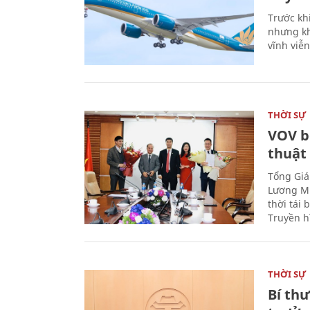
Trước kh
nhưng kh
vĩnh viễ
THỜI SỰ
VOV b
thuật
Tổng Giá
Lương Mi
thời tái
Truyền h
THỜI SỰ
Bí th