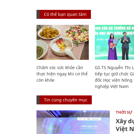
Có thể bạn quan tâm
Chăm sóc sức khỏe cần
GS.TS Nguyễn Thị 
thực hiện ngay khi cơ thể
tiếp tục giữ chức 
còn khỏe
đốc Học viện Nông
nghiệp Việt Nam
Tin cùng chuyên mục
THỜI SỰ
Xây d
Việt 