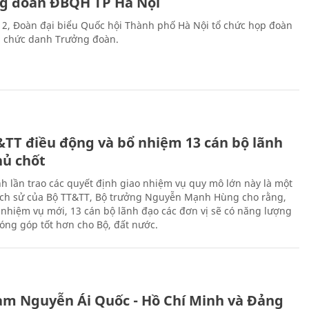
g đoàn ĐBQH TP Hà Nội
 2, Đoàn đại biểu Quốc hội Thành phố Hà Nội tổ chức họp đoàn
n chức danh Trưởng đoàn.
&TT điều động và bổ nhiệm 13 cán bộ lãnh
hủ chốt
h lần trao các quyết định giao nhiệm vụ quy mô lớn này là một
lịch sử của Bộ TT&TT, Bộ trưởng Nguyễn Mạnh Hùng cho rằng,
í, nhiệm vụ mới, 13 cán bộ lãnh đạo các đơn vị sẽ có năng lượng
óng góp tốt hơn cho Bộ, đất nước.
àm Nguyễn Ái Quốc - Hồ Chí Minh và Đảng