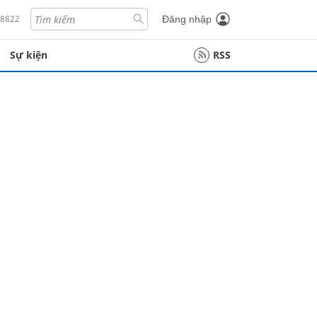
18822
Đăng nhập
Sự kiện
RSS