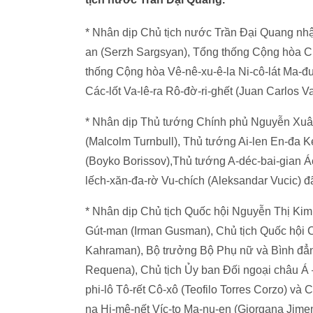
* Nhân dịp Chủ tịch nước Trần Đại Quang nh
an (Serzh Sargsyan), Tổng thống Cộng hòa Chi
thống Cộng hòa Vê-nê-xu-ê-la Ni-cô-lát Ma-
Các-lốt Va-lê-ra Rô-đờ-ri-ghết (Juan Carlos 
* Nhân dịp Thủ tướng Chính phủ Nguyễn Xuâ
(Malcolm Turnbull), Thủ tướng Ai-len En-đa K
(Boyko Borissov),Thủ tướng A-déc-bai-gian Ác
lếch-xăn-đa-rờ Vu-chích (Aleksandar Vucic) đ
* Nhân dịp Chủ tịch Quốc hội Nguyễn Thị Kim
Gút-man (Irman Gusman), Chủ tịch Quốc hội C
Kahraman), Bộ trưởng Bộ Phụ nữ và Bình đẳng
Requena), Chủ tịch Ủy ban Đối ngoại châu Á
phi-lô Tô-rết Cô-xô (Teofilo Torres Corzo) và
na Hi-mê-nết Víc-to Ma-nu-en (Giorgana Jime