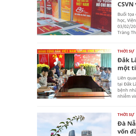
CSVN 
Buổi tọa
học, Việ
03/02/20
Tràng Thi
THỜI SỰ
Đắk L
một t
Liên qua
tại Đắk 
bệnh nhâ
nhiễm vi
THỜI SỰ
Đà Nẵ
vốn đầ