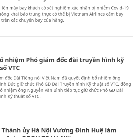
i lên máy bay khách có xét nghiệm xác nhận bị nhiễm Covid-19
ông khai báo trung thực có thể bị Vietnam Airlines cấm bay
n trên các chuyến bay của hãng.
ổ nhiệm Phó giám đốc đài truyền hình kỹ
 số VTC
m đốc Đài Tiếng nói Việt Nam đã quyết định bổ nhiệm ông
nh Đức giữ chức Phó GĐ Đài Truyền hình Kỹ thuật số VTC, đồng
 bổ nhiệm ông Nguyễn Văn Bình tiếp tục giữ chức Phó GĐ Đài
ình Kỹ thuật số VTC.
ư Thành ủy Hà Nội Vương Đình Huệ làm