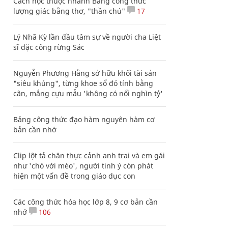
Cách học thuộc nhanh Bảng công thức
lượng giác bằng thơ, "thần chú"
17
Lý Nhã Kỳ lần đầu tâm sự về người cha Liệt
sĩ đặc công rừng Sác
Nguyễn Phương Hằng sở hữu khối tài sản
"siêu khủng", từng khoe sổ đỏ tính bằng
cân, mắng cựu mẫu 'không có nổi nghìn tỷ'
Bảng công thức đạo hàm nguyên hàm cơ
bản cần nhớ
Clip lột tả chân thực cảnh anh trai và em gái
như 'chó với mèo', người tinh ý còn phát
hiện một vấn đề trong giáo dục con
Các công thức hóa học lớp 8, 9 cơ bản cần
nhớ
106