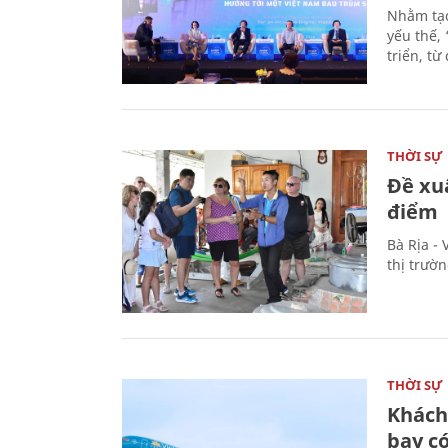
Nhằm tạo
yếu thế,
triển, t
THỜI SỰ
Đề xu
điểm
Bà Rịa -
thị trườ
THỜI SỰ
Khách
bay có