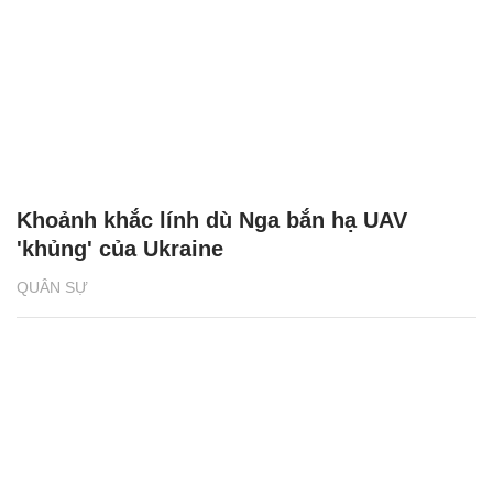
Khoảnh khắc lính dù Nga bắn hạ UAV
'khủng' của Ukraine
QUÂN SỰ