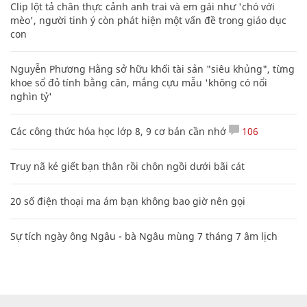
Clip lột tả chân thực cảnh anh trai và em gái như 'chó với
mèo', người tinh ý còn phát hiện một vấn đề trong giáo dục
con
Nguyễn Phương Hằng sở hữu khối tài sản "siêu khủng", từng
khoe sổ đỏ tính bằng cân, mắng cựu mẫu 'không có nổi
nghìn tỷ'
Các công thức hóa học lớp 8, 9 cơ bản cần nhớ
106
Truy nã kẻ giết bạn thân rồi chôn ngồi dưới bãi cát
20 số điện thoại ma ám bạn không bao giờ nên gọi
Sự tích ngày ông Ngâu - bà Ngâu mùng 7 tháng 7 âm lịch