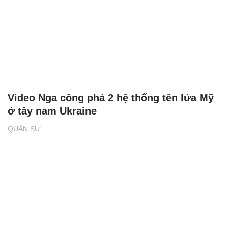
Video Nga công phá 2 hệ thống tên lửa Mỹ
ở tây nam Ukraine
QUÂN SỰ