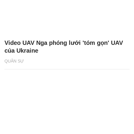
Video UAV Nga phóng lưới 'tóm gọn' UAV
của Ukraine
QUÂN SỰ