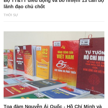
Bộ TT&TT điều động và bổ nhiệm 13 cán bộ
lãnh đạo chủ chốt
THỜI SỰ
Tọa đàm Nguyễn Ái Quốc - Hồ Chí Minh và