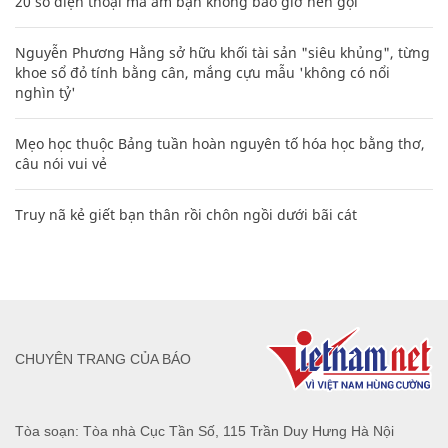
20 số điện thoại ma ám bạn không bao giờ nên gọi
Nguyễn Phương Hằng sở hữu khối tài sản "siêu khủng", từng
khoe sổ đỏ tính bằng cân, mắng cựu mẫu 'không có nổi
nghìn tỷ'
Mẹo học thuộc Bảng tuần hoàn nguyên tố hóa học bằng thơ,
câu nói vui vẻ
Truy nã kẻ giết bạn thân rồi chôn ngồi dưới bãi cát
CHUYÊN TRANG CỦA BÁO
Tòa soạn: Tòa nhà Cục Tần Số, 115 Trần Duy Hưng Hà Nội