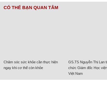
CÓ THỂ BẠN QUAN TÂM
Chăm sóc sức khỏe cần thực hiện
GS.TS Nguyễn Thị Lan ti
ngay khi cơ thể còn khỏe
chức Giám đốc Học viện
Việt Nam