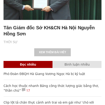
Tân Giám đốc Sở KH&CN Hà Nội Nguyễn
Hồng Sơn
THỜI SỰ
XEM THÊM BÀI VIẾT
Đọc nhiều
Bình luận nhiều
Phó Đoàn ĐBQH Hà Giang Vương Ngọc Hà bị kỷ luật
Cách học thuộc nhanh Bảng công thức lượng giác bằng thơ,
"thần chú"
17
Clip lột tả chân thực cảnh anh trai và em gái như 'chó với