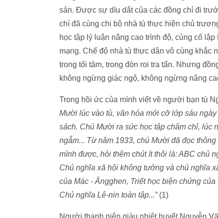
sản. Được sự dìu dắt của các đồng chí đi t
chí đã cùng chi bộ nhà tù thực hiện chủ trươn
học tập lý luận nâng cao trình độ, củng cố lập
mạng. Chế độ nhà tù thực dân vô cùng khắc ng
trong tối tăm, trong đòn roi tra tấn. Nhưng 
không ngừng giác ngộ, không ngừng nâng cao t
Trong hồi ức của mình viết về người bạn tù 
Mười lúc vào tù, văn hóa mới cỡ lớp sáu ngà
sách. Chú Mười ra sức học tập chăm chỉ, lúc 
ngẫm... Từ năm 1933, chú Mười đã đọc thông 
mình được, hỏi thêm chút ít thôi là: ABC chủ
Chủ nghĩa xã hội không tưởng và chủ nghĩa 
của Mác - Ăngghen, Triết học biện chứng của 
Chủ nghĩa Lê-nin toàn tập...”
(1)
Người thanh niên giàu nhiệt huyết Nguyễn Văn