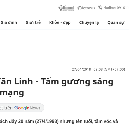
Hotline: 09161
Gia đình
Giới trẻ
Khỏe - đẹp
Chuyện lạ
Quân sự
27/04/2018 09:08 (GMT+07:00)
Văn Linh - Tấm gương sáng
h mạng
ch đây 20 năm (27/4/1998) nhưng tên tuổi, tầm vóc và