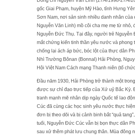
Đồng chí Nguyễn Văn Linh (27/4/1998-27/4/201
gốc Giai Phạm, huyện Mỹ Hào, tỉnh Hưng Yên
Sơn Nam, nơi sản sinh nhiều danh nhân của 
Nguyễn Văn Linh) mồ côi cha mẹ mẹ từ nhỏ, 
Nguyễn Đức Thụ. Tại đây, người trẻ Nguyễn 
mắt chứng kiến tinh thần yêu nước và phong 
chống lại ách áp bức, bóc lột của thực dân Ph
Nhì Trường Bônan (Bonnal) Hải Phòng, Nguyễ
Hội Việt Nam Cách mạng Thanh niên (tổ chức
Đầu năm 1930, Hải Phòng trở thành một tron
được sự chỉ đạo trực tiếp của Xứ uỷ Bắc Kỳ.
tranh mạnh mẽ nhân dịp ngày Quốc tế lao độ
Cúc đã cùng các học sinh yêu nước thực hiện 
đơn bị theo dõi và bị cảnh binh bắt “quả tan
tuổi, Nguyễn Đức Cúc vẫn bị bọn thực dân Pháp
sau xử thêm phát lưu chung thân. Mùa đông 