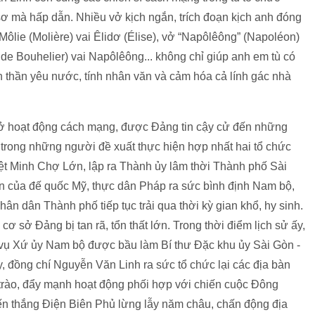
ơ mà hấp dẫn. Nhiều vở kịch ngắn, trích đoạn kịch anh đóng
ôlie (Molière) vai Êlidơ (Élise), vở “Napôlêông” (Napoléon)
e Bouhelier) vai Napôlêông... không chỉ giúp anh em tù có
inh thần yêu nước, tính nhân văn và cảm hóa cả lính gác nhà
ở hoạt động cách mạng, được Đảng tin cậy cử đến những
 trong những người đề xuất thực hiện hợp nhất hai tổ chức
iệt Minh Chợ Lớn, lập ra Thành ủy lâm thời Thành phố Sài
n của đế quốc Mỹ, thực dân Pháp ra sức bình định Nam bộ,
ân dân Thành phố tiếp tục trải qua thời kỳ gian khổ, hy sinh.
cơ sở Đảng bị tan rã, tổn thất lớn. Trong thời điểm lịch sử ấy,
vụ Xứ ủy Nam bộ được bầu làm Bí thư Đặc khu ủy Sài Gòn -
 đồng chí Nguyễn Văn Linh ra sức tổ chức lại các địa bàn
 trào, đẩy mạnh hoạt động phối hợp với chiến cuộc Đông
n thắng Điện Biên Phủ lừng lẫy năm châu, chấn động địa