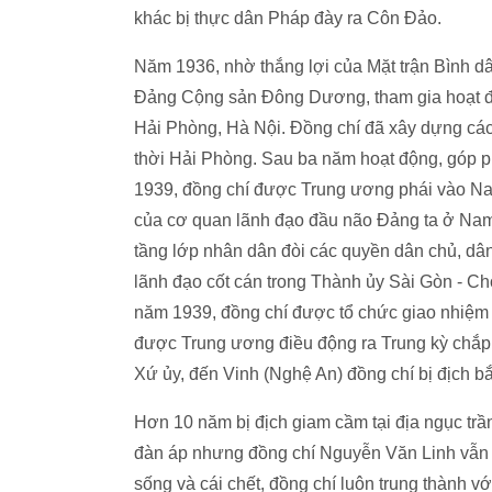
khác bị thực dân Pháp đày ra Côn Đảo.
Năm 1936, nhờ thắng lợi của Mặt trận Bình d
Đảng Cộng sản Đông Dương, tham gia hoạt đ
Hải Phòng, Hà Nội. Đồng chí đã xây dựng các
thời Hải Phòng. Sau ba năm hoạt động, góp 
1939, đồng chí được Trung ương phái vào Nam
của cơ quan lãnh đạo đầu não Đảng ta ở Nam 
tầng lớp nhân dân đòi các quyền dân chủ, dâ
lãnh đạo cốt cán trong Thành ủy Sài Gòn - C
năm 1939, đồng chí được tổ chức giao nhiệm 
được Trung ương điều động ra Trung kỳ chắp n
Xứ ủy, đến Vinh (Nghệ An) đồng chí bị địch bắ
Hơn 10 năm bị địch giam cầm tại địa ngục trần
đàn áp nhưng đồng chí Nguyễn Văn Linh vẫn n
sống và cái chết, đồng chí luôn trung thành v