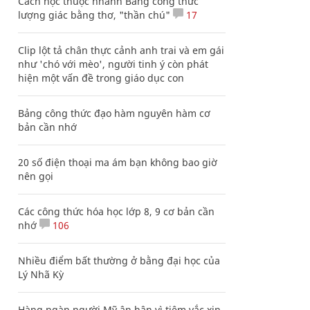
Cách học thuộc nhanh Bảng công thức
lượng giác bằng thơ, "thần chú"
17
Clip lột tả chân thực cảnh anh trai và em gái
như 'chó với mèo', người tinh ý còn phát
hiện một vấn đề trong giáo dục con
Bảng công thức đạo hàm nguyên hàm cơ
bản cần nhớ
20 số điện thoại ma ám bạn không bao giờ
nên gọi
Các công thức hóa học lớp 8, 9 cơ bản cần
nhớ
106
Nhiều điểm bất thường ở bằng đại học của
Lý Nhã Kỳ
Hàng ngàn người Mỹ ân hận vì tiêm vắc xin