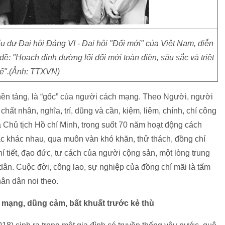
u dự Đại hội Đảng VI - Đại hội "Đổi mới" của Việt Nam, diễn
đề: "Hoạch định đường lối đổi mới toàn diện, sâu sắc và triệt
ể".(Ảnh: TTXVN)
nền tảng, là “gốc” của người cách mạng. Theo Người, người
ất nhân, nghĩa, trí, dũng và cần, kiệm, liêm, chính, chí công
a Chủ tịch Hồ chí Minh, trong suốt 70 năm hoạt động cách
tác khác nhau, qua muôn vàn khó khăn, thử thách, đồng chí
 tiết, đạo đức, tư cách của người cộng sản, một lòng trung
ân. Cuộc đời, công lao, sự nghiệp của đồng chí mãi là tấm
ân dân noi theo.
h mạng, dũng cảm, bất khuất trước kẻ thù