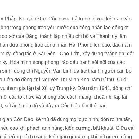
ân Pháp, Nguyễn Đức Cúc được trả tự do, được kết nạp vào
ộng trong phong trào yêu nước của công nhân lao động ở
 cơ sở của Đảng, thành lập nhiều chi bộ và Thành uỷ lâm
phần đưa phong trào công nhân Hải Phòng lên cao, đầu năm
 kỳ, công tác ở Sài Gòn - Chợ Lớn, xây dựng “Vành đai đỏ”
kỳ. Hòa mình trong phong trào đấu tranh sôi nổi của các
n sinh, đồng chí Nguyễn Văn Linh đã trở thành người cán bộ
hợ Lớn do đồng chí Nguyễn Thị Minh Khai làm Bí thư. Cuối
vụ tham gia lập lại Xứ uỷ Trung kỳ. Đầu năm 1941, đồng chí
ối các tổ chức và phong trào cách mạng, chuẩn bị lập lại
t, kết án 5 năm tù và đày ra Côn Đảo lần thứ hai.
 gian Côn Đảo, kẻ thù đã dùng mọi cực hình, đòn roi tra tấn,
êu cao khí phách anh hùng, kiên cường, bất khuất. Giữa cái
ới lý tưởng cách mạng, kiên gan giữ vững khí tiết người cộng