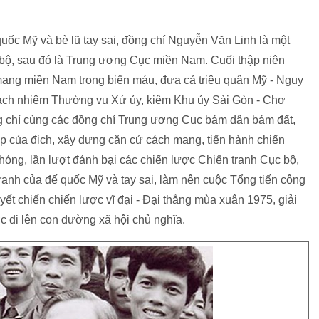
ốc Mỹ và bè lũ tay sai, đồng chí Nguyễn Văn Linh là một
bộ, sau đó là Trung ương Cục miền Nam. Cuối thập niên
mạng miền Nam trong biển máu, đưa cả triệu quân Mỹ - Ngụy
trách nhiệm Thường vụ Xứ ủy, kiêm Khu ủy Sài Gòn - Chợ
g chí cùng các đồng chí Trung ương Cục bám dân bám đất,
p của địch, xây dựng căn cứ cách mạng, tiến hành chiến
hóng, lần lượt đánh bại các chiến lược Chiến tranh Cục bộ,
ranh của đế quốc Mỹ và tay sai, làm nên cuộc Tổng tiến công
yết chiến chiến lược vĩ đại - Đại thắng mùa xuân 1975, giải
 đi lên con đường xã hội chủ nghĩa.