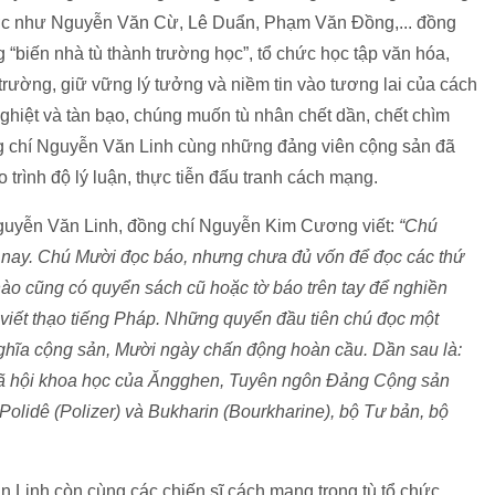
rước như Nguyễn Văn Cừ, Lê Duẩn, Phạm Văn Đồng,... đồng
g “biến nhà tù thành trường học”, tổ chức học tập văn hóa,
 trường, giữ vững lý tưởng và niềm tin vào tương lai của cách
hiệt và tàn bạo, chúng muốn tù nhân chết dần, chết chìm
đồng chí Nguyễn Văn Linh cùng những đảng viên cộng sản đã
rình độ lý luận, thực tiễn đấu tranh cách mạng.
Nguyễn Văn Linh, đồng chí Nguyễn Kim Cương viết:
“Chú
y nay. Chú Mười đọc báo, nhưng chưa đủ vốn để đọc các thứ
nào cũng có quyển sách cũ hoặc tờ báo trên tay để nghiền
viết thạo tiếng Pháp. Những quyển đầu tiên chú đọc một
 nghĩa cộng sản, Mười ngày chấn động hoàn cầu. Dần sau là:
xã hội khoa học của Ăngghen, Tuyên ngôn Đảng Cộng sản
Polidê (Polizer) và Bukharin (Bourkharine), bộ Tư bản, bộ
 Linh còn cùng các chiến sĩ cách mạng trong tù tổ chức