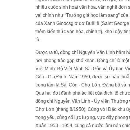
nhiều cuộc sinh hoạt văn hóa, văn nghệ đơn s
vai chính như “Trưởng giả học làm sang” của M
của Xanh Gioocsgiơ đơ Buêliê (Saint George d
thêm kiến thức văn hóa, chính trị, khơi dậy t
tù.
Được ra tù, đồng chí Nguyễn Văn Linh hăm h
nơi phong trào gặp khó khăn. Đồng chí là một
Việt Minh: Bộ Việt Minh Sài Gòn và Ủy ban V
Gòn - Gia Định. Năm 1950, được sự hậu thuẫ
trọng tâm là Sài Gòn - Chợ Lớn. Đảng bộ và nh
Qua hai đợt đánh phá ác liệt của địch, tổ chức 
đồng chí Nguyễn Văn Linh - Ủy viên Thường 
Chợ Lớn (tháng 8/1950). Cùng với Đặc khu ủy,
trọng yếu, củng cố lực lượng, vực dậy phong
Xuân 1953 - 1954, cùng cả nước làm nên chiế