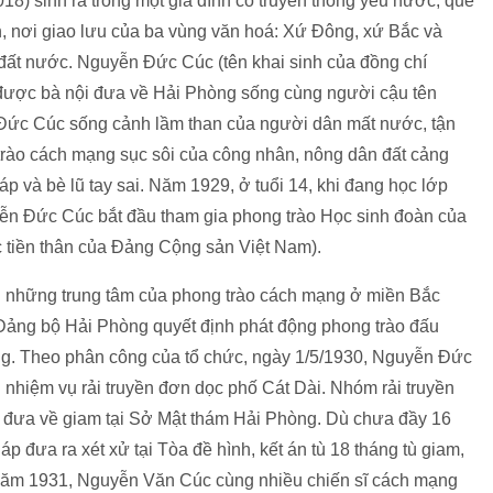
8) sinh ra trong một gia đình có truyền thống yêu nước, quê
, nơi giao lưu của ba vùng văn hoá: Xứ Đông, xứ Bắc và
đất nước. Nguyễn Đức Cúc (tên khai sinh của đồng chí
được bà nội đưa về Hải Phòng sống cùng người cậu tên
Đức Cúc sống cảnh lầm than của người dân mất nước, tận
trào cách mạng sục sôi của công nhân, nông dân đất cảng
áp và bè lũ tay sai. Năm 1929, ở tuổi 14, khi đang học lớp
n Đức Cúc bắt đầu tham gia phong trào Học sinh đoàn của
 tiền thân của Đảng Cộng sản Việt Nam).
g những trung tâm của phong trào cách mạng ở miền Bắc
 Đảng bộ Hải Phòng quyết định phát động phong trào đấu
ng. Theo phân công của tổ chức, ngày 1/5/1930, Nguyễn Đức
nhiệm vụ rải truyền đơn dọc phố Cát Dài. Nhóm rải truyền
g”, đưa về giam tại Sở Mật thám Hải Phòng. Dù chưa đầy 16
 đưa ra xét xử tại Tòa đề hình, kết án tù 18 tháng tù giam,
năm 1931, Nguyễn Văn Cúc cùng nhiều chiến sĩ cách mạng