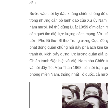
cầu.
Bước vào thời kỳ đầu kháng chiến chống đế qu
trong những cán bộ lãnh đạo của Xứ ủy Nam 
năm mươi, kẻ thù dùng Luật 10/59 dìm cách 
càn quét tìm diệt lực lượng cách mạng. Với 
Lớn, Phó Bí thư, Bí thư Trung ương Cục, đồn
phát động quần chúng nổi dậy phá ách kìm kẹ
tranh du kích, xây dựng lực lượng quân giải p
Chiến tranh Đặc biệt và Việt Nam hóa Chiến t
và nổi dậy Tết Mậu Thân 1968, tiến tới trận qu
phóng miền Nam, thống nhất Tổ quốc, cả nước