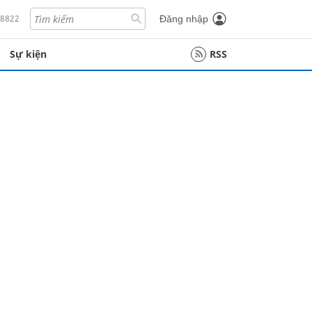
18822
Đăng nhập
Sự kiện
RSS