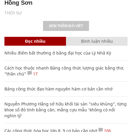
Hồng Sơn
THỜI SỰ
XEM THÊM BÀI VIẾT
Đọc nhiều
Bình luận nhiều
Nhiều điểm bất thường ở bằng đại học của Lý Nhã Kỳ
Cách học thuộc nhanh Bảng công thức lượng giác bằng thơ,
"thần chú"
17
Bảng công thức đạo hàm nguyên hàm cơ bản cần nhớ
Nguyễn Phương Hằng sở hữu khối tài sản "siêu khủng", từng
khoe sổ đỏ tính bằng cân, mắng cựu mẫu 'không có nổi
nghìn tỷ'
Các công thức hóa học lớp 8, 9 cơ bản cần nhớ
106