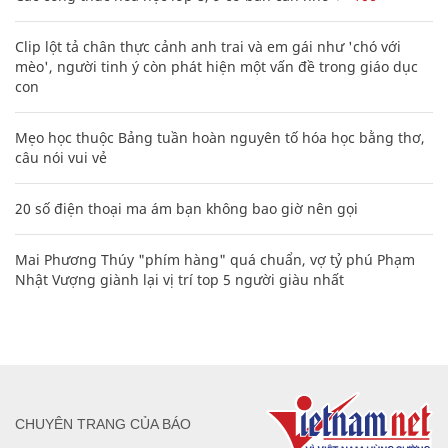
Clip lột tả chân thực cảnh anh trai và em gái như 'chó với
mèo', người tinh ý còn phát hiện một vấn đề trong giáo dục
con
Mẹo học thuộc Bảng tuần hoàn nguyên tố hóa học bằng thơ,
câu nói vui vẻ
20 số điện thoại ma ám bạn không bao giờ nên gọi
Mai Phương Thúy "phím hàng" quá chuẩn, vợ tỷ phú Phạm
Nhật Vượng giành lại vị trí top 5 người giàu nhất
CHUYÊN TRANG CỦA BÁO