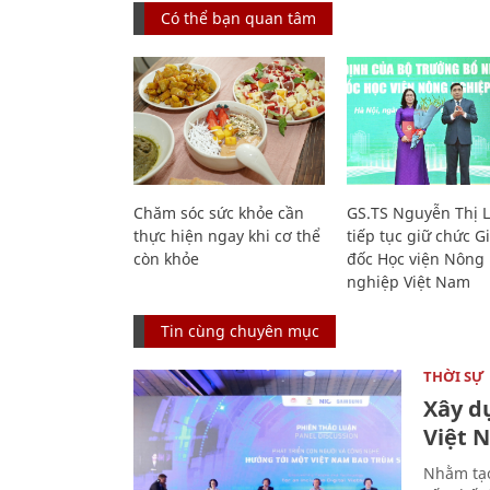
Có thể bạn quan tâm
Chăm sóc sức khỏe cần
GS.TS Nguyễn Thị 
thực hiện ngay khi cơ thể
tiếp tục giữ chức 
còn khỏe
đốc Học viện Nông
nghiệp Việt Nam
Tin cùng chuyên mục
THỜI SỰ
Xây d
Việt 
Nhằm tạo