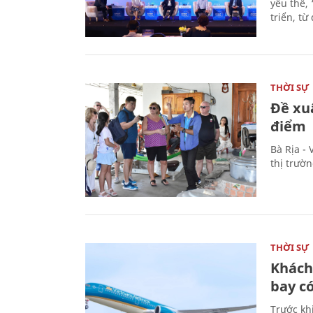
yếu thế,
triển, t
THỜI SỰ
Đề xu
điểm
Bà Rịa -
thị trườ
THỜI SỰ
Khách
bay có
Trước kh