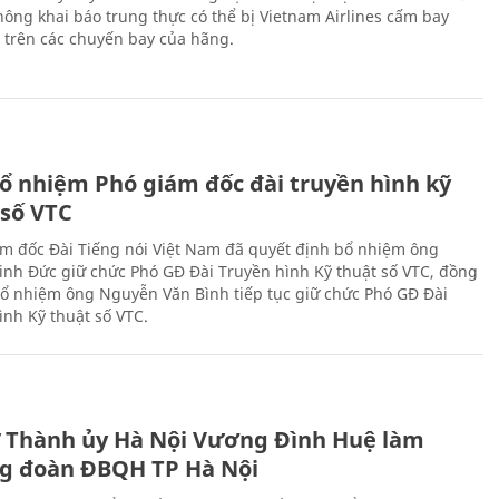
ông khai báo trung thực có thể bị Vietnam Airlines cấm bay
n trên các chuyến bay của hãng.
ổ nhiệm Phó giám đốc đài truyền hình kỹ
 số VTC
m đốc Đài Tiếng nói Việt Nam đã quyết định bổ nhiệm ông
nh Đức giữ chức Phó GĐ Đài Truyền hình Kỹ thuật số VTC, đồng
 bổ nhiệm ông Nguyễn Văn Bình tiếp tục giữ chức Phó GĐ Đài
ình Kỹ thuật số VTC.
ư Thành ủy Hà Nội Vương Đình Huệ làm
g đoàn ĐBQH TP Hà Nội