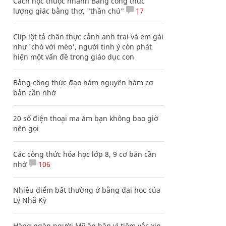
Cách học thuộc nhanh Bảng công thức
lượng giác bằng thơ, "thần chú"
17
Clip lột tả chân thực cảnh anh trai và em gái
như 'chó với mèo', người tinh ý còn phát
hiện một vấn đề trong giáo dục con
Bảng công thức đạo hàm nguyên hàm cơ
bản cần nhớ
20 số điện thoại ma ám bạn không bao giờ
nên gọi
Các công thức hóa học lớp 8, 9 cơ bản cần
nhớ
106
Nhiều điểm bất thường ở bằng đại học của
Lý Nhã Kỳ
Hàng ngàn người Mỹ ân hận vì tiêm vắc xin