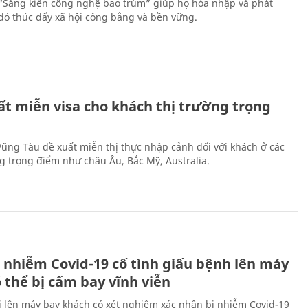
 “Sáng kiến công nghệ bao trùm” giúp họ hòa nhập và phát
ừ đó thúc đẩy xã hội công bằng và bền vững.
ất miễn visa cho khách thị trường trọng
 Vũng Tàu đề xuất miễn thị thực nhập cảnh đối với khách ở các
ng trọng điểm như châu Âu, Bắc Mỹ, Australia.
 nhiễm Covid-19 cố tình giấu bệnh lên máy
 thể bị cấm bay vĩnh viễn
i lên máy bay khách có xét nghiệm xác nhận bị nhiễm Covid-19