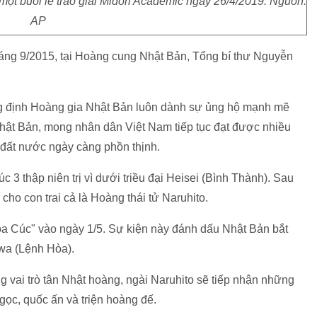
một buổi lễ trao giải Midori Academic ngày 26/4/2019. Nguồn:
AP
áng 9/2015, tại Hoàng cung Nhật Bản, Tổng bí thư Nguyễn
ng định Hoàng gia Nhật Bản luôn dành sự ủng hộ mạnh mẽ
Nhật Bản, mong nhân dân Việt Nam tiếp tục đạt được nhiều
đất nước ngày càng phồn thịnh.
c 3 thập niên trị vì dưới triều đại Heisei (Bình Thành). Sau
i cho con trai cả là Hoàng thái tử Naruhito.
oa Cúc" vào ngày 1/5. Sự kiện này đánh dấu Nhật Bản bắt
iwa (Lệnh Hòa).
ng vai trò tân Nhật hoàng, ngài Naruhito sẽ tiếp nhận những
gọc, quốc ấn và triện hoàng đế.