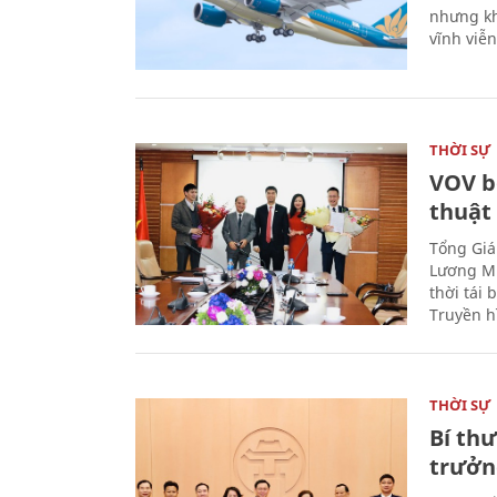
nhưng kh
vĩnh viễ
THỜI SỰ
VOV b
thuật
Tổng Giá
Lương Mi
thời tái
Truyền h
THỜI SỰ
Bí th
trưởn