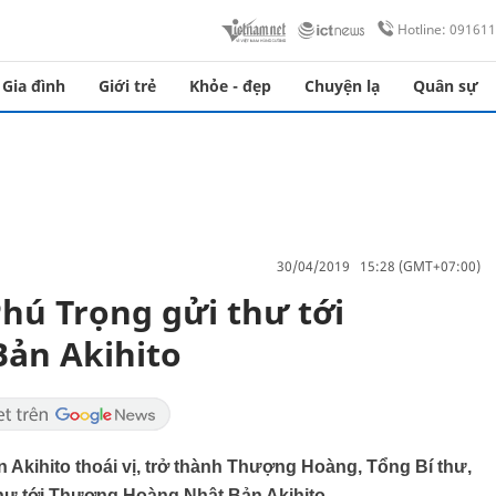
Hotline: 09161
Gia đình
Giới trẻ
Khỏe - đẹp
Chuyện lạ
Quân sự
30/04/2019 15:28 (GMT+07:00)
hú Trọng gửi thư tới
ản Akihito
 Akihito thoái vị, trở thành Thượng Hoàng, Tổng Bí thư,
hư tới Thượng Hoàng Nhật Bản Akihito.