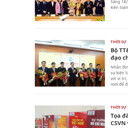
Sáng 18/
kiện toà
THỜI SỰ
Bộ TT
đạo c
Nhận địn
sự kiện 
với vị tr
mới để đ
THỜI SỰ
Tọa đ
CSVN 