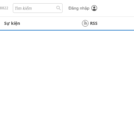
18822
Đăng nhập
Sự kiện
RSS