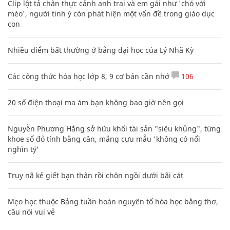
Clip lột tả chân thực cảnh anh trai và em gái như 'chó với
mèo', người tinh ý còn phát hiện một vấn đề trong giáo dục
con
Nhiều điểm bất thường ở bằng đại học của Lý Nhã Kỳ
Các công thức hóa học lớp 8, 9 cơ bản cần nhớ
106
20 số điện thoại ma ám bạn không bao giờ nên gọi
Nguyễn Phương Hằng sở hữu khối tài sản "siêu khủng", từng
khoe sổ đỏ tính bằng cân, mắng cựu mẫu 'không có nổi
nghìn tỷ'
Truy nã kẻ giết bạn thân rồi chôn ngồi dưới bãi cát
Mẹo học thuộc Bảng tuần hoàn nguyên tố hóa học bằng thơ,
câu nói vui vẻ