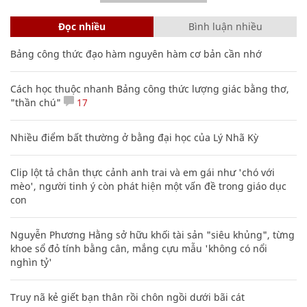
Đọc nhiều
Bình luận nhiều
Bảng công thức đạo hàm nguyên hàm cơ bản cần nhớ
Cách học thuộc nhanh Bảng công thức lượng giác bằng thơ,
"thần chú"
17
Nhiều điểm bất thường ở bằng đại học của Lý Nhã Kỳ
Clip lột tả chân thực cảnh anh trai và em gái như 'chó với
mèo', người tinh ý còn phát hiện một vấn đề trong giáo dục
con
Nguyễn Phương Hằng sở hữu khối tài sản "siêu khủng", từng
khoe sổ đỏ tính bằng cân, mắng cựu mẫu 'không có nổi
nghìn tỷ'
Truy nã kẻ giết bạn thân rồi chôn ngồi dưới bãi cát