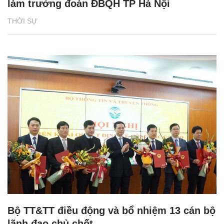
làm trưởng đoàn ĐBQH TP Hà Nội
THỜI SỰ
Bộ TT&TT điều động và bổ nhiệm 13 cán bộ
lãnh đạo chủ chốt