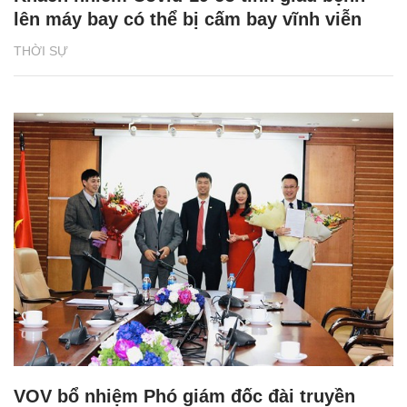
lên máy bay có thể bị cấm bay vĩnh viễn
THỜI SỰ
VOV bổ nhiệm Phó giám đốc đài truyền