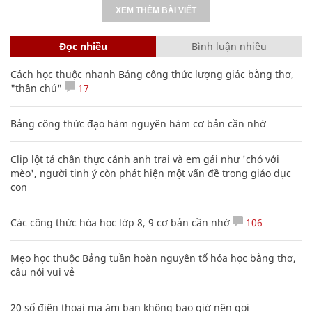
XEM THÊM BÀI VIẾT
Đọc nhiều
Bình luận nhiều
Cách học thuộc nhanh Bảng công thức lượng giác bằng thơ,
"thần chú"
17
Bảng công thức đạo hàm nguyên hàm cơ bản cần nhớ
Clip lột tả chân thực cảnh anh trai và em gái như 'chó với
mèo', người tinh ý còn phát hiện một vấn đề trong giáo dục
con
Các công thức hóa học lớp 8, 9 cơ bản cần nhớ
106
Mẹo học thuộc Bảng tuần hoàn nguyên tố hóa học bằng thơ,
câu nói vui vẻ
20 số điện thoại ma ám bạn không bao giờ nên gọi