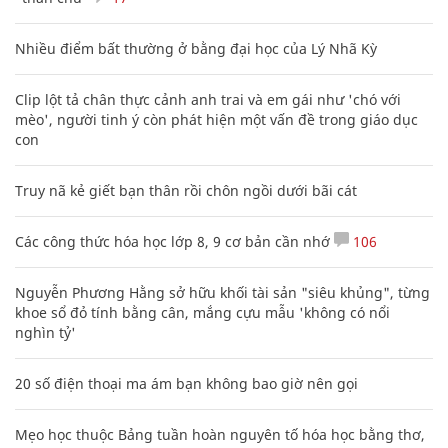
Nhiều điểm bất thường ở bằng đại học của Lý Nhã Kỳ
Clip lột tả chân thực cảnh anh trai và em gái như 'chó với
mèo', người tinh ý còn phát hiện một vấn đề trong giáo dục
con
Truy nã kẻ giết bạn thân rồi chôn ngồi dưới bãi cát
Các công thức hóa học lớp 8, 9 cơ bản cần nhớ
106
Nguyễn Phương Hằng sở hữu khối tài sản "siêu khủng", từng
khoe sổ đỏ tính bằng cân, mắng cựu mẫu 'không có nổi
nghìn tỷ'
20 số điện thoại ma ám bạn không bao giờ nên gọi
Mẹo học thuộc Bảng tuần hoàn nguyên tố hóa học bằng thơ,