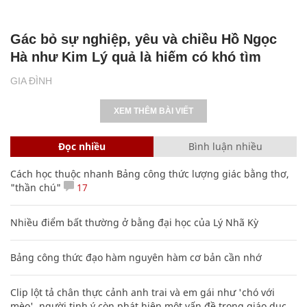
Gác bỏ sự nghiệp, yêu và chiều Hồ Ngọc
Hà như Kim Lý quả là hiếm có khó tìm
GIA ĐÌNH
XEM THÊM BÀI VIẾT
Đọc nhiều
Bình luận nhiều
Cách học thuộc nhanh Bảng công thức lượng giác bằng thơ,
"thần chú"
17
Nhiều điểm bất thường ở bằng đại học của Lý Nhã Kỳ
Bảng công thức đạo hàm nguyên hàm cơ bản cần nhớ
Clip lột tả chân thực cảnh anh trai và em gái như 'chó với
mèo', người tinh ý còn phát hiện một vấn đề trong giáo dục