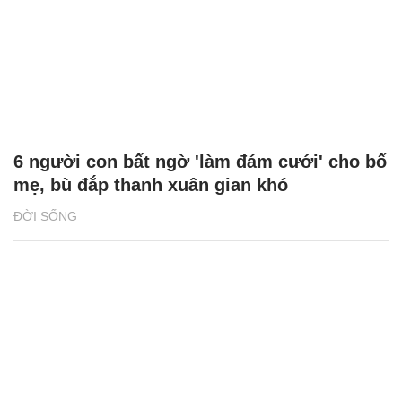
6 người con bất ngờ 'làm đám cưới' cho bố
mẹ, bù đắp thanh xuân gian khó
ĐỜI SỐNG