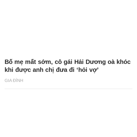
Bố mẹ mất sớm, cô gái Hải Dương oà khóc
khi được anh chị đưa đi ‘hỏi vợ’
GIA ĐÌNH