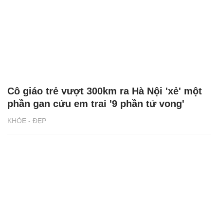
Cô giáo trẻ vượt 300km ra Hà Nội 'xẻ' một
phần gan cứu em trai '9 phần tử vong'
KHỎE - ĐẸP