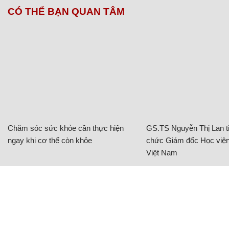
CÓ THỂ BẠN QUAN TÂM
Chăm sóc sức khỏe cần thực hiện
GS.TS Nguyễn Thị Lan ti
ngay khi cơ thể còn khỏe
chức Giám đốc Học viện
Việt Nam