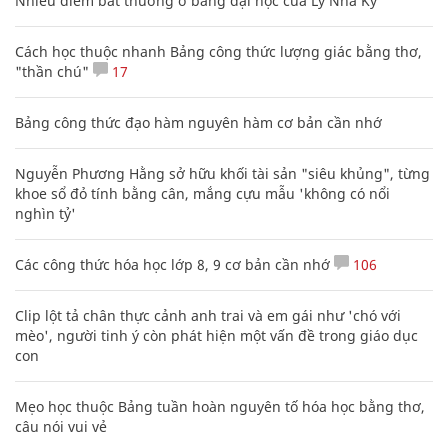
Nhiều điểm bất thường ở bằng đại học của Lý Nhã Kỳ
Cách học thuộc nhanh Bảng công thức lượng giác bằng thơ,
"thần chú"
17
Bảng công thức đạo hàm nguyên hàm cơ bản cần nhớ
Nguyễn Phương Hằng sở hữu khối tài sản "siêu khủng", từng
khoe sổ đỏ tính bằng cân, mắng cựu mẫu 'không có nổi
nghìn tỷ'
Các công thức hóa học lớp 8, 9 cơ bản cần nhớ
106
Clip lột tả chân thực cảnh anh trai và em gái như 'chó với
mèo', người tinh ý còn phát hiện một vấn đề trong giáo dục
con
Mẹo học thuộc Bảng tuần hoàn nguyên tố hóa học bằng thơ,
câu nói vui vẻ