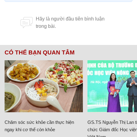
CÓ THỂ BẠN QUAN TÂM
Chăm sóc sức khỏe cần thực hiện
GS.TS Nguyễn Thị Lan ti
ngay khi cơ thể còn khỏe
chức Giám đốc Học viện
Việt Nam