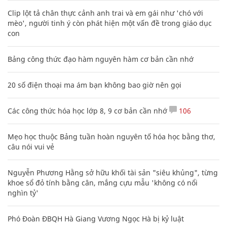
Clip lột tả chân thực cảnh anh trai và em gái như 'chó với
mèo', người tinh ý còn phát hiện một vấn đề trong giáo dục
con
Bảng công thức đạo hàm nguyên hàm cơ bản cần nhớ
20 số điện thoại ma ám bạn không bao giờ nên gọi
Các công thức hóa học lớp 8, 9 cơ bản cần nhớ
106
Mẹo học thuộc Bảng tuần hoàn nguyên tố hóa học bằng thơ,
câu nói vui vẻ
Nguyễn Phương Hằng sở hữu khối tài sản "siêu khủng", từng
khoe sổ đỏ tính bằng cân, mắng cựu mẫu 'không có nổi
nghìn tỷ'
Phó Đoàn ĐBQH Hà Giang Vương Ngọc Hà bị kỷ luật