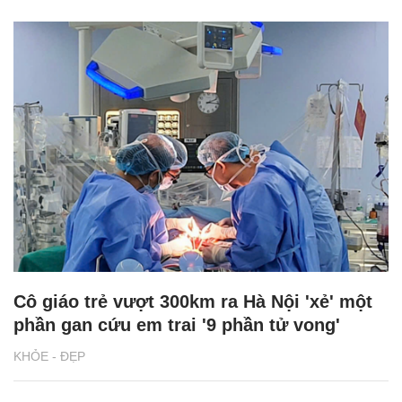
Cô giáo trẻ vượt 300km ra Hà Nội 'xẻ' một
phần gan cứu em trai '9 phần tử vong'
KHỎE - ĐẸP