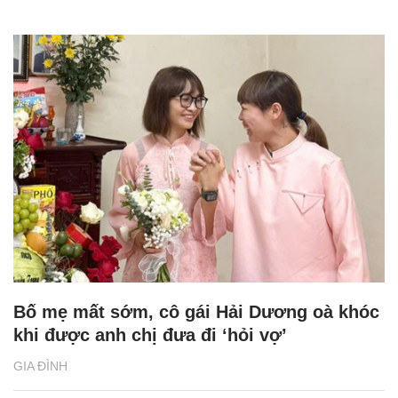
Bố mẹ mất sớm, cô gái Hải Dương oà khóc
khi được anh chị đưa đi ‘hỏi vợ’
GIA ĐÌNH