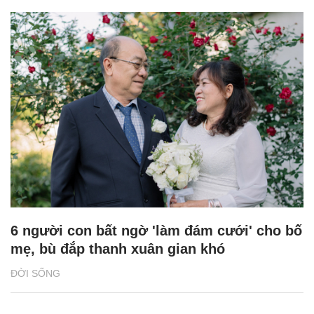
6 người con bất ngờ 'làm đám cưới' cho bố
mẹ, bù đắp thanh xuân gian khó
ĐỜI SỐNG