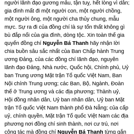
người lãnh đạo gương mẫu, tận tuỵ, hết lòng vì dân;
gia đình mất đi một người con, một người chồng,
một người ông, một người cha thủy chung, mẫu
mực. Sự ra đi của đồng chí là sự tổn thất không gì
bù đắp nổi của gia đình, dòng tộc. Xin toàn thể gia
quyến đồng chí
Nguyễn Bá Thanh
hãy nhận lời
chia buồn sâu sắc nhất của Ban Chấp hành Trung
ương Đảng, của các đồng chí lãnh đạo, nguyên
lãnh đạo Đảng, Nhà nước, Quốc hội, Chính phủ, Uỷ
ban Trung ương Mặt trận Tổ quốc Việt Nam, Ban
Nội chính Trung ương; các Ban, Bộ, Ngành, Đoàn
thể ở Trung ương và các địa phương; Thành uỷ,
Hội đồng nhân dân, Uỷ ban nhân dân, Uỷ ban Mặt
trận Tổ quốc Việt Nam thành phố Đà Nẵng; của cấp
uỷ, chính quyền, Mặt trận Tổ quốc Việt Nam các địa
phương nơi đồng chí sinh thành, nơi cư trú, nơi
công tác mà đồng chí
Nguyễn Bá Thanh
từng gắn