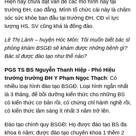
Hiện nay chưa đặt vấn đề các mô hình này tại
trường ĐH, cao đẳng. Mình tổ chức cái này là chăm
sóc sức khỏe ban đầu tại trường ĐH, CĐ vì lực
lượng HS, SV cũng khá là đông đảo.
Lê Thị Lành – huyện Hóc Môn: Tôi muốn biết bác sĩ
phòng khám BSGĐ sẽ khám được những bệnh gì?
Bác sĩ được đào tạo như thế nào?
PGS TS BS Nguyễn Thanh Hiệp - Phó Hiệu
trưởng trường ĐH Y Phạm Ngọc Thạch
: Có
nhiều loại hình đào tạo BSGĐ. Loại hình ngắn nhất
là 3 tháng, để bồi dưỡng kiến thức cho những BS
có kiến thức cơ bản rồi, có chứng chỉ hành nghề rồi,
có kiến thức lâm sàng ít nhất 3 năm trở lên.
Đào tạo chính quy BSGĐ: Họ được đào tạo BS đa
khoa 6 năm; được đào tạo chuyên khoa 1 thêm 2