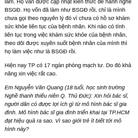
làm. Họ vẫn được cập nhật kiến thức để hành nghề
BSGĐ. Họ vốn đã làm như BSGĐ rồi, chỉ là mình
chưa gọi theo nguyên lý đó vì chưa có hồ sơ khám
sức khỏe liên tục của bệnh nhân. Khi nào có tính
liên tục trong việc khám sức khỏe của bệnh nhân,
theo dõi được xuyên suốt bệnh nhân của mình thì
họ làm việc như là BSGĐ rồi.
Hiện nay TP có 17 ngàn phòng mạch tư. Do đó khả
năng xin việc rất cao.
Em Nguyễn Văn Quang (18 tuổi, học sinh trường
Nghề thanh thiếu niên Q. Thủ Đức): Xin hỏi bác sĩ,
người dân có được lợi ích gì từ mô hình bác sĩ gia
đình. Mô hình bác sĩ gia đình triển khai tại TP.HCM
đạt hiệu quả ra sao. Vì sao giới trẻ ít biết tới mô
hình này?