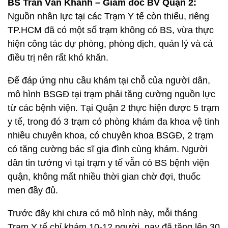
BS Trần Văn Khanh – Giám đốc BV Quận 2:
Nguồn nhân lực tại các Trạm Y tế còn thiếu, riêng
TP.HCM đã có một số trạm không có BS, vừa thực
hiện công tác dự phòng, phòng dịch, quản lý và cả
điều trị nên rất khó khăn.
Để đáp ứng nhu cầu khám tại chỗ của người dân,
mô hình BSGĐ tại trạm phải tăng cường nguồn lực
từ các bệnh viện. Tại Quận 2 thực hiện được 5 trạm
y tế, trong đó 3 trạm có phòng khám đa khoa vệ tinh
nhiều chuyên khoa, có chuyên khoa BSGĐ, 2 trạm
có tăng cường bác sĩ gia đình cùng khám. Người
dân tin tưởng vì tại trạm y tế vẫn có BS bệnh viện
quận, không mất nhiều thời gian chờ đợi, thuốc
men đầy đủ.
Trước đây khi chưa có mô hình này, mỗi tháng
Trạm Y tế chỉ khám 10-12 người, nay đã tăng lên 30