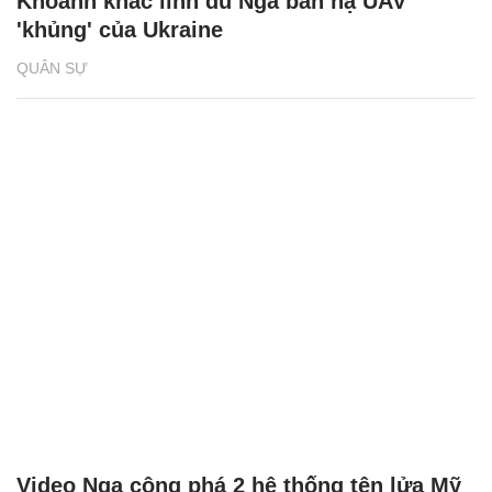
Khoảnh khắc lính dù Nga bắn hạ UAV
'khủng' của Ukraine
QUÂN SỰ
Video Nga công phá 2 hệ thống tên lửa Mỹ