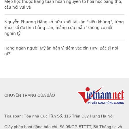
Mẹo học thuộc Bảng tuần hoàn nguyên tố hóa học bằng thơ,
câu nói vui vẻ
Nguyễn Phương Hằng sở hữu khối tài sản "siêu khủng", từng
khoe sổ đỏ tính bằng cân, mắng cựu mẫu 'không có nổi
nghìn tỷ'
Hàng ngàn người Mỹ ân hận vì tiêm vắc xin HPV: Bác sĩ nói
gì?
CHUYÊN TRANG CỦA BÁO
Tòa soạn: Tòa nhà Cục Tần Số, 115 Trần Duy Hưng Hà Nội
Giấy phép hoạt động báo chí: Số 09/GP-BTTTT, Bộ Thông tin và