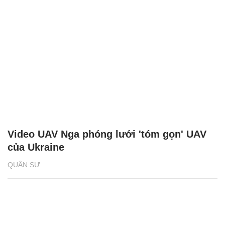
Video UAV Nga phóng lưới 'tóm gọn' UAV
của Ukraine
QUÂN SỰ