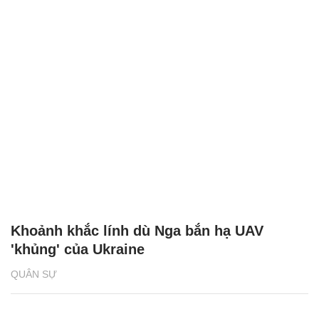
Khoảnh khắc lính dù Nga bắn hạ UAV
'khủng' của Ukraine
QUÂN SỰ