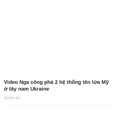
Video Nga công phá 2 hệ thống tên lửa Mỹ
ở tây nam Ukraine
QUÂN SỰ