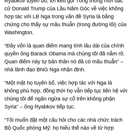
Ryabkov tuyên bố, lời kêu gọi Tổng thống mới đắc
cử Donald Trump của Lầu Năm Góc về việc không
hợp tác với LB Nga trong vấn đề Syria là bằng
chứng cho thấy sự mâu thuẫn (trong đường lối) của
Washington.
“Đây vốn là quan điểm mang tính lâu dài của chính
quyền ông Barack Obama mà chúng tôi đã nắm rõ.
Quan điểm này tự bản thân nó đã có mâu thuẫn” –
nhà lãnh đạo BNG Nga nhận định.
“Một mặt họ tuyên bố, việc hợp tác với Nga là
không phù hợp, đồng thời họ vẫn tiếp tục liên hệ với
chúng tôi để ngăn ngừa sự cố trên không phận
Syria” – ông Ryabkov tiếp tục.
“Tôi muốn đặt một câu hỏi cho các nhà chức trách
Bộ Quốc phòng Mỹ: họ hiểu thế nào về từ hợp