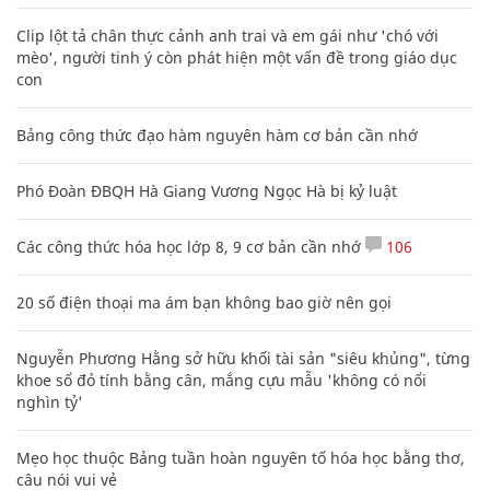
Clip lột tả chân thực cảnh anh trai và em gái như 'chó với
mèo', người tinh ý còn phát hiện một vấn đề trong giáo dục
con
Bảng công thức đạo hàm nguyên hàm cơ bản cần nhớ
Phó Đoàn ĐBQH Hà Giang Vương Ngọc Hà bị kỷ luật
Các công thức hóa học lớp 8, 9 cơ bản cần nhớ
106
20 số điện thoại ma ám bạn không bao giờ nên gọi
Nguyễn Phương Hằng sở hữu khối tài sản "siêu khủng", từng
khoe sổ đỏ tính bằng cân, mắng cựu mẫu 'không có nổi
nghìn tỷ'
Mẹo học thuộc Bảng tuần hoàn nguyên tố hóa học bằng thơ,
câu nói vui vẻ