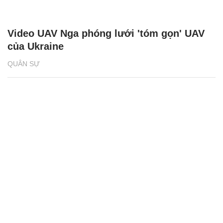
Video UAV Nga phóng lưới 'tóm gọn' UAV
của Ukraine
QUÂN SỰ