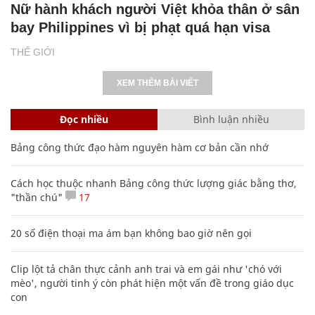
Nữ hành khách người Việt khỏa thân ở sân
bay Philippines vì bị phạt quá hạn visa
THẾ GIỚI
XEM THÊM BÀI VIẾT
Đọc nhiều
Bình luận nhiều
Bảng công thức đạo hàm nguyên hàm cơ bản cần nhớ
Cách học thuộc nhanh Bảng công thức lượng giác bằng thơ,
"thần chú"
17
20 số điện thoại ma ám bạn không bao giờ nên gọi
Clip lột tả chân thực cảnh anh trai và em gái như 'chó với
mèo', người tinh ý còn phát hiện một vấn đề trong giáo dục
con