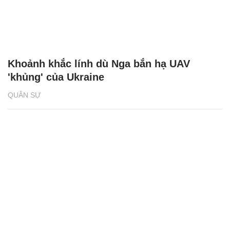
Khoảnh khắc lính dù Nga bắn hạ UAV
'khủng' của Ukraine
QUÂN SỰ