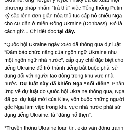
Ukraine, ông Yevgeny Rybchinsky đã đề xuất một
phương pháp nhằm “trả thù” việc Tổng thống Putin
ký sắc lệnh đơn giản hóa thủ tục cấp hộ chiếu Nga
cho cư dân ở miền Đông Ukraine (Donbass). Đó là
cách gì?... Chi tiết đọc
tại đây.
*Quốc hội Ukraine ngày 25/4 đã thông qua dự luật
"Đảm bảo chức năng của ngôn ngữ Ukraine như
một ngôn ngữ nhà nước", cấp quy chế đặc biệt cho
tiếng Ukraine để trở thành tiếng bắt buộc phải sử
dụng đối với người lao động trong khu vực nhà
nước.
Dự luật này đã khiến Nga “nổi điên”
. Phản
ứng về dự luật do Quốc hội Ukraine thông qua, Nga
đã gọi dự luật mới của Kiev, vốn buộc những người
gốc Nga làm việc trong khu vực nhà nước phải sử
dụng tiếng Ukraine, là "đáng hổ thẹn".
*Truyền thông Ukraine loan tin, ekip vận động tranh