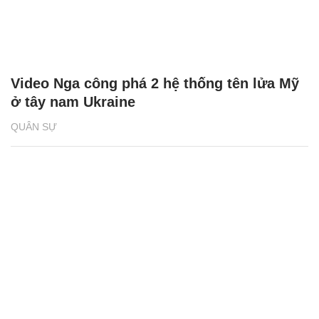
Video Nga công phá 2 hệ thống tên lửa Mỹ
ở tây nam Ukraine
QUÂN SỰ