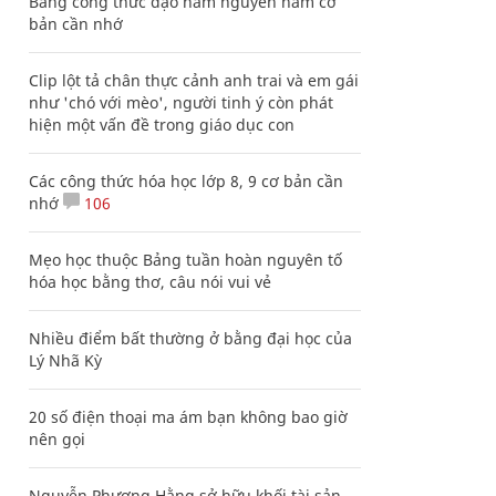
Bảng công thức đạo hàm nguyên hàm cơ
bản cần nhớ
Clip lột tả chân thực cảnh anh trai và em gái
như 'chó với mèo', người tinh ý còn phát
hiện một vấn đề trong giáo dục con
Các công thức hóa học lớp 8, 9 cơ bản cần
nhớ
106
Mẹo học thuộc Bảng tuần hoàn nguyên tố
hóa học bằng thơ, câu nói vui vẻ
Nhiều điểm bất thường ở bằng đại học của
Lý Nhã Kỳ
20 số điện thoại ma ám bạn không bao giờ
nên gọi
Nguyễn Phương Hằng sở hữu khối tài sản