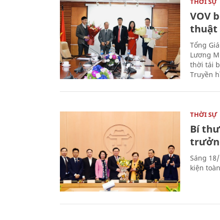
THỜI SỰ
VOV b
thuật
Tổng Giá
Lương Mi
thời tái
Truyền h
THỜI SỰ
Bí th
trưởn
Sáng 18/
kiện toà