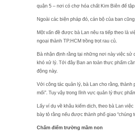
quận 5 – nơi có chợ hóa chất Kim Biên để tập
Ngoài các biện pháp đó, cán bộ của ban cũng
Một vấn đề được bà Lan nêu ra tiếp theo là v
ngoại thành TP.HCM trồng trọt rau củ.
Bà nhận định rằng tại những nơi này việc sử d
khó xử lý. Tới đây Ban an toàn thực phẩm cần
động này.
Với công tác quản lý, bà Lan cho rằng, thành 
mối”. Tuy vậy trong lĩnh vực quản lý thực ph
Lấy ví dụ về khâu kiểm dịch, theo bà Lan việ
bày tỏ rằng nếu được thành phố giao “chúng t
Chấm điểm trường mầm non