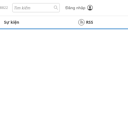
18822
Đăng nhập
Sự kiện
RSS