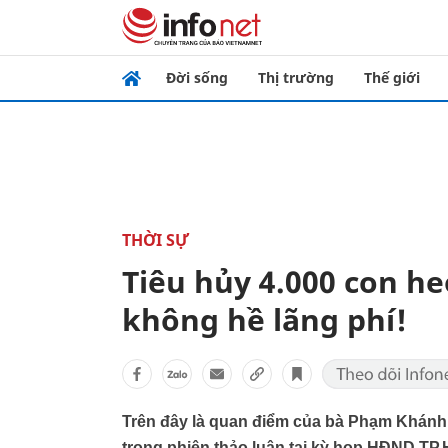
Đời sống
Thị trường
Thế giới
THỜI SỰ
Tiêu hủy 4.000 con he
không hề lãng phí!
Trên đây là quan điểm của bà Phạm Khánh
trong phiên thảo luận tại kỳ họp HĐND TP.