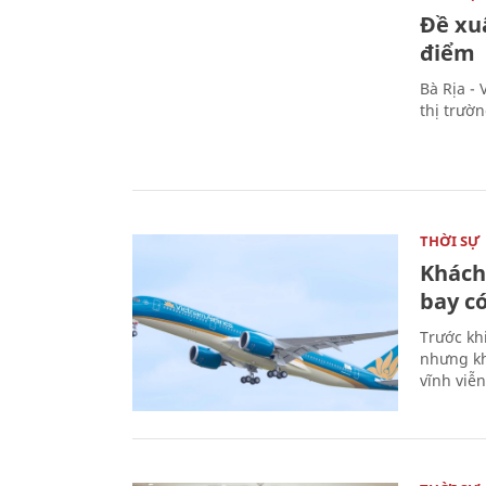
Đề xu
điểm
Bà Rịa -
thị trườ
THỜI SỰ
Khách
bay có
Trước kh
nhưng kh
vĩnh viễ