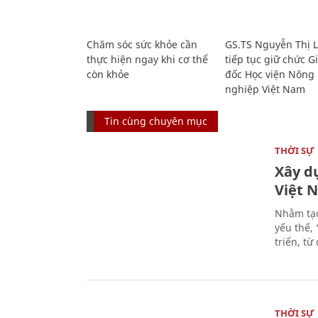
Chăm sóc sức khỏe cần
GS.TS Nguyễn Thị 
thực hiện ngay khi cơ thể
tiếp tục giữ chức 
còn khỏe
đốc Học viện Nông
nghiệp Việt Nam
Tin cùng chuyên mục
THỜI SỰ
Xây d
Việt 
Nhằm tạo
yếu thế,
triển, t
THỜI SỰ