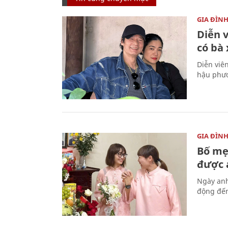
GIA ĐÌN
Diễn 
có bà
Diễn viê
hậu phươ
GIA ĐÌN
Bố mẹ
được a
Ngày anh
động đến