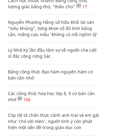
Cách học thuộc nhanh Bảng công thức
lượng giác bằng thơ, "thần chú"
17
Nguyễn Phương Hằng sở hữu khối tài sản
"siêu khủng", từng khoe sổ đỏ tính bằng
cân, mắng cựu mẫu 'không có nổi nghìn tỷ'
Lý Nhã Kỳ lần đầu tâm sự về người cha Liệt
sĩ đặc công rừng Sác
Bảng công thức đạo hàm nguyên hàm cơ
bản cần nhớ
Các công thức hóa học lớp 8, 9 cơ bản cần
nhớ
106
Clip lột tả chân thực cảnh anh trai và em gái
như 'chó với mèo', người tinh ý còn phát
hiện một vấn đề trong giáo dục con