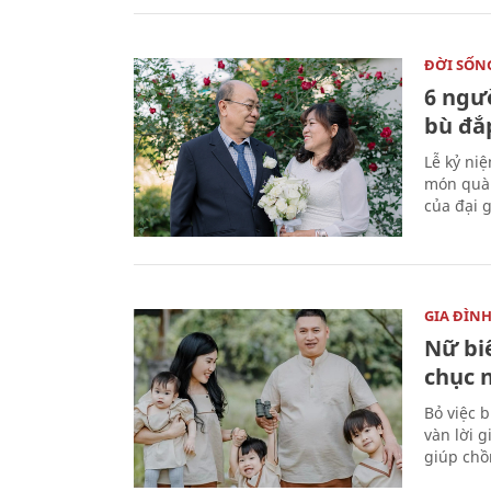
ĐỜI SỐN
6 ngư
bù đắ
Lễ kỷ ni
món quà 
của đại g
GIA ĐÌN
Nữ biê
chục 
Bỏ việc 
vàn lời 
giúp chồ