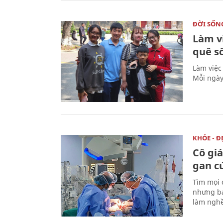
ĐỜI SỐN
Làm v
quê s
Làm việc
Mỗi ngày
KHỎE - Đ
Cô gi
gan c
Tìm mọi 
nhưng bá
làm nghề