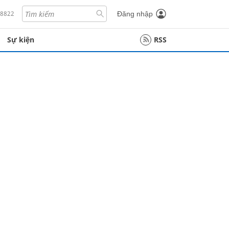
18822
Đăng nhập
Sự kiện
RSS