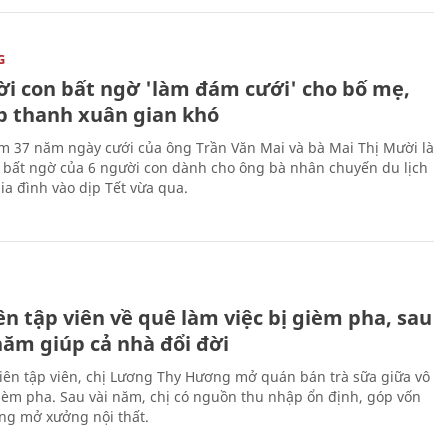
G
ời con bất ngờ 'làm đám cưới' cho bố mẹ,
p thanh xuân gian khó
ệm 37 năm ngày cưới của ông Trần Văn Mai và bà Mai Thị Mười là
bất ngờ của 6 người con dành cho ông bà nhân chuyến du lịch
ia đình vào dịp Tết vừa qua.
H
n tập viên về quê làm việc bị gièm pha, sau
năm giúp cả nhà đổi đời
biên tập viên, chị Lương Thy Hương mở quán bán trà sữa giữa vô
gièm pha. Sau vài năm, chị có nguồn thu nhập ổn định, góp vốn
ng mở xưởng nội thất.