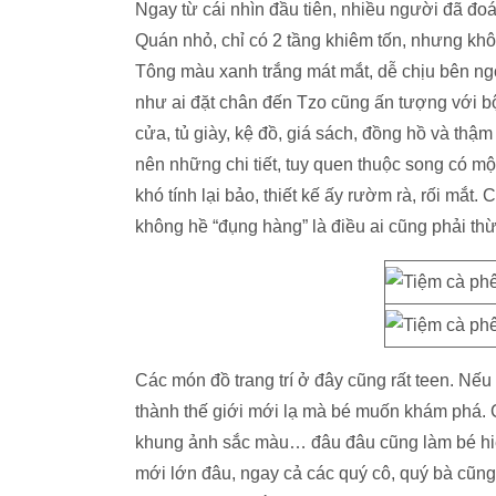
Ngay từ cái nhìn đầu tiên, nhiều người đã đo
Quán nhỏ, chỉ có 2 tầng khiêm tốn, nhưng khôn
Tông màu xanh trắng mát mắt, dễ chịu bên ngo
như ai đặt chân đến Tzo cũng ấn tượng với bộ 
cửa, tủ giày, kệ đồ, giá sách, đồng hồ và thậm 
nên những chi tiết, tuy quen thuộc song có mộ
khó tính lại bảo, thiết kế ấy rườm rà, rối mắt
không hề “đụng hàng” là điều ai cũng phải th
Các món đồ trang trí ở đây cũng rất teen. Nếu
thành thế giới mới lạ mà bé muốn khám phá. 
khung ảnh sắc màu… đâu đâu cũng làm bé hiếu 
mới lớn đâu, ngay cả các quý cô, quý bà cũng 