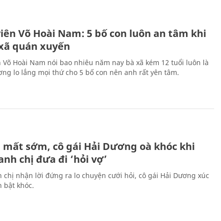
H
viên Võ Hoài Nam: 5 bố con luôn an tâm khi
 xã quán xuyến
n Võ Hoài Nam nói bao nhiêu năm nay bà xã kém 12 tuổi luôn là
ng lo lắng mọi thứ cho 5 bố con nên anh rất yên tâm.
H
 mất sớm, cô gái Hải Dương oà khóc khi
nh chị đưa đi ‘hỏi vợ’
 chị nhận lời đứng ra lo chuyện cưới hỏi, cô gái Hải Dương xúc
 bật khóc.