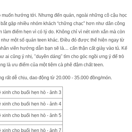
 Tzo muốn hướng tới. Nhưng đến quán, ngoài những cô cậu học
sẽ bắt gặp nhiều nhóm khách “chững chạc” hơn như dân công
n làm điểm hẹn vì có lý do. Không chỉ vì nét xinh xắn mà còn
như một số quán teen khác. Điều đó được thể hiện ngay từ
nhân viên hướng dẫn bạn sẽ là… cẩn thận cất giày vào tủ. Kế
ư ai cũng ý nhị, "duyên dáng" tìm cho góc ngồi ưng ý để trò
úng là ưu điểm của một tiệm cà phê đậm chất teen.
g rất dễ chịu, dao động từ 20.000 - 35.000 đồng/món.