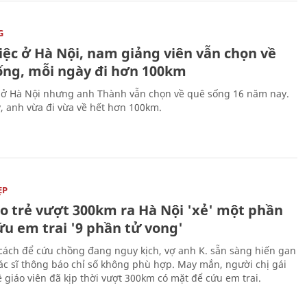
G
iệc ở Hà Nội, nam giảng viên vẫn chọn về
ống, mỗi ngày đi hơn 100km
 ở Hà Nội nhưng anh Thành vẫn chọn về quê sống 16 năm nay.
, anh vừa đi vừa về hết hơn 100km.
ẸP
áo trẻ vượt 300km ra Hà Nội 'xẻ' một phần
ứu em trai '9 phần tử vong'
cách để cứu chồng đang nguy kịch, vợ anh K. sẵn sàng hiến gan
c sĩ thông báo chỉ số không phù hợp. May mắn, người chị gái
 giáo viên đã kịp thời vượt 300km có mặt để cứu em trai.