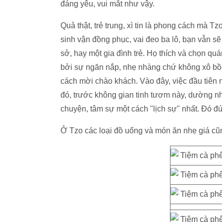
đáng yêu, vui mắt như vậy.
Quả thật, trẻ trung, xì tin là phong cách mà
sinh vận đồng phục, vai đeo ba lô, bạn vẫn 
sở, hay một gia đình trẻ. Họ thích và chọn quá
bởi sự ngăn nắp, nhẹ nhàng chứ không xô bồ 
cách mời chào khách. Vào đây, việc đầu tiên 
đó, trước không gian tinh tươm này, dường nh
chuyện, tâm sự một cách "lịch sự" nhất. Đó đ
Ở Tzo các loại đồ uống và món ăn nhẹ giá cũn