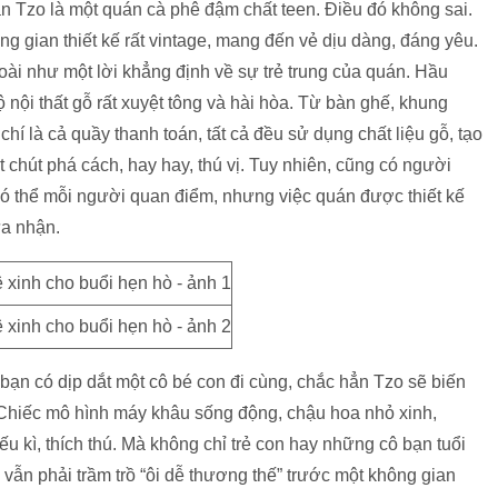
án Tzo là một quán cà phê đậm chất teen. Điều đó không sai.
g gian thiết kế rất vintage, mang đến vẻ dịu dàng, đáng yêu.
ài như một lời khẳng định về sự trẻ trung của quán. Hầu
nội thất gỗ rất xuyệt tông và hài hòa. Từ bàn ghế, khung
chí là cả quầy thanh toán, tất cả đều sử dụng chất liệu gỗ, tạo
t chút phá cách, hay hay, thú vị. Tuy nhiên, cũng có người
. Có thể mỗi người quan điểm, nhưng việc quán được thiết kế
ừa nhận.
 bạn có dịp dắt một cô bé con đi cùng, chắc hẳn Tzo sẽ biến
Chiếc mô hình máy khâu sống động, chậu hoa nhỏ xinh,
kì, thích thú. Mà không chỉ trẻ con hay những cô bạn tuổi
vẫn phải trầm trồ “ôi dễ thương thế” trước một không gian