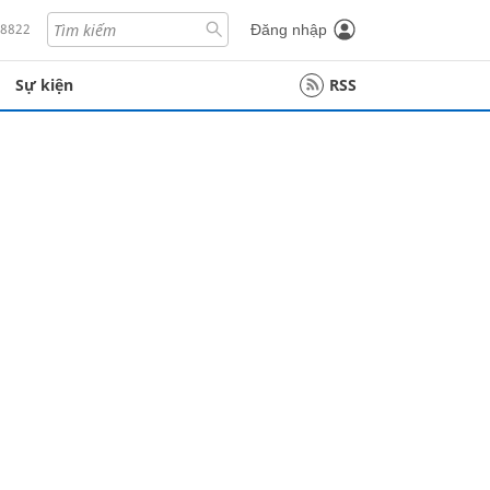
18822
Đăng nhập
Sự kiện
RSS