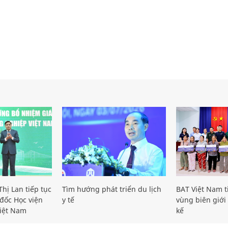
hị Lan tiếp tục
Tìm hướng phát triển du lịch
BAT Việt Nam t
đốc Học viện
y tế
vùng biên giới 
iệt Nam
kế