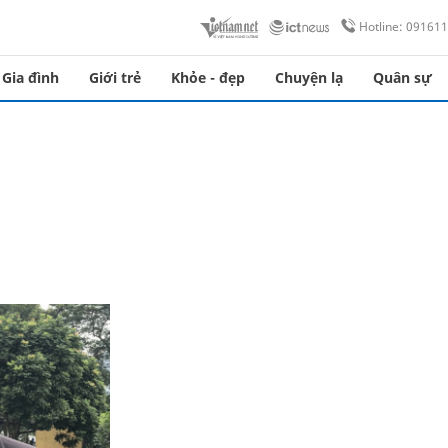
Hotline: 09161
Gia đình
Giới trẻ
Khỏe - đẹp
Chuyện lạ
Quân sự