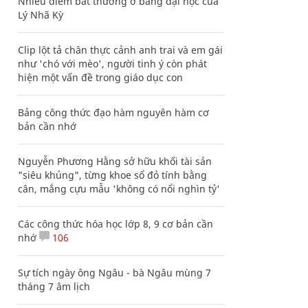
Nhiều điểm bất thường ở bằng đại học của
Lý Nhã Kỳ
Clip lột tả chân thực cảnh anh trai và em gái
như 'chó với mèo', người tinh ý còn phát
hiện một vấn đề trong giáo dục con
Bảng công thức đạo hàm nguyên hàm cơ
bản cần nhớ
Nguyễn Phương Hằng sở hữu khối tài sản
"siêu khủng", từng khoe sổ đỏ tính bằng
cân, mắng cựu mẫu 'không có nổi nghìn tỷ'
Các công thức hóa học lớp 8, 9 cơ bản cần
nhớ
106
Sự tích ngày ông Ngâu - bà Ngâu mùng 7
tháng 7 âm lịch