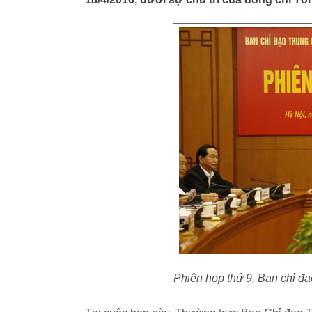
Phiên họp thứ 9, Ban chỉ đ