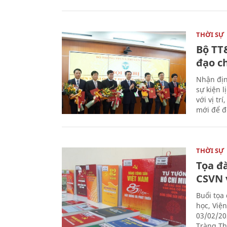
THỜI SỰ
Bộ TT
đạo c
Nhận địn
sự kiện 
với vị tr
mới để đ
THỜI SỰ
Tọa đ
CSVN 
Buổi tọa
học, Việ
03/02/20
Tràng Thi