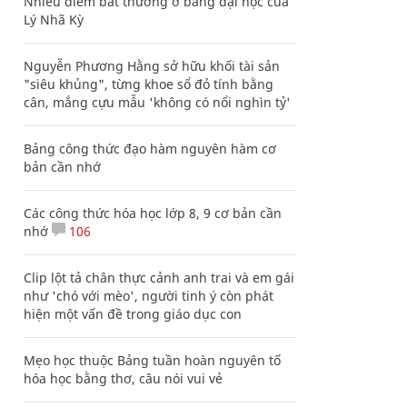
Nhiều điểm bất thường ở bằng đại học của
Lý Nhã Kỳ
Nguyễn Phương Hằng sở hữu khối tài sản
"siêu khủng", từng khoe sổ đỏ tính bằng
cân, mắng cựu mẫu 'không có nổi nghìn tỷ'
Bảng công thức đạo hàm nguyên hàm cơ
bản cần nhớ
Các công thức hóa học lớp 8, 9 cơ bản cần
nhớ
106
Clip lột tả chân thực cảnh anh trai và em gái
như 'chó với mèo', người tinh ý còn phát
hiện một vấn đề trong giáo dục con
Mẹo học thuộc Bảng tuần hoàn nguyên tố
hóa học bằng thơ, câu nói vui vẻ