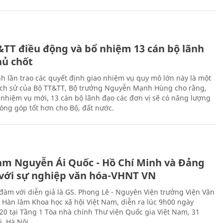
&TT điều động và bổ nhiệm 13 cán bộ lãnh
hủ chốt
h lần trao các quyết định giao nhiệm vụ quy mô lớn này là một
lịch sử của Bộ TT&TT, Bộ trưởng Nguyễn Mạnh Hùng cho rằng,
í, nhiệm vụ mới, 13 cán bộ lãnh đạo các đơn vị sẽ có năng lượng
óng góp tốt hơn cho Bộ, đất nước.
àm Nguyễn Ái Quốc - Hồ Chí Minh và Đảng
với sự nghiệp văn hóa-VHNT VN
 đàm với diễn giả là GS. Phong Lê - Nguyên Viện trưởng Viện Văn
n Hàn lâm Khoa học xã hội Việt Nam, diễn ra lúc 9h00 ngày
20 tại Tầng 1 Tòa nhà chính Thư viện Quốc gia Việt Nam, 31
, Hà Nội.