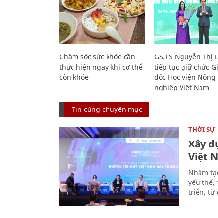
Chăm sóc sức khỏe cần
GS.TS Nguyễn Thị 
thực hiện ngay khi cơ thể
tiếp tục giữ chức 
còn khỏe
đốc Học viện Nông
nghiệp Việt Nam
Tin cùng chuyên mục
THỜI SỰ
Xây d
Việt 
Nhằm tạo
yếu thế,
triển, t