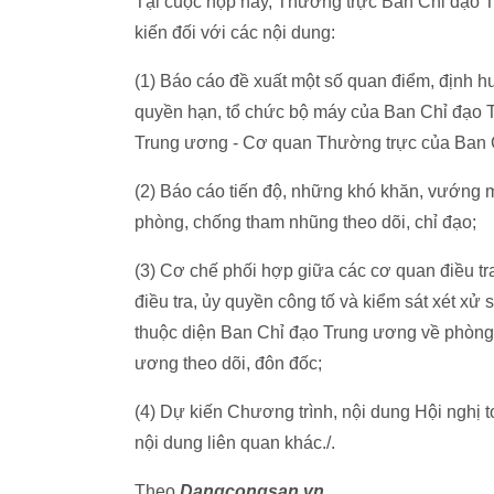
Tại cuộc họp này, Thường trực Ban Chỉ đạo T
kiến đối với các nội dung:
(1) Báo cáo đề xuất một số quan điểm, định h
quyền hạn, tổ chức bộ máy của Ban Chỉ đạo 
Trung ương - Cơ quan Thường trực của Ban Ch
(2) Báo cáo tiến độ, những khó khăn, vướng 
phòng, chống tham nhũng theo dõi, chỉ đạo;
(3) Cơ chế phối hợp giữa các cơ quan điều tra
điều tra, ủy quyền công tố và kiểm sát xét xử
thuộc diện Ban Chỉ đạo Trung ương về phòng,
ương theo dõi, đôn đốc;
(4) Dự kiến Chương trình, nội dung Hội nghị
nội dung liên quan khác./.
Theo
Dangcongsan.vn