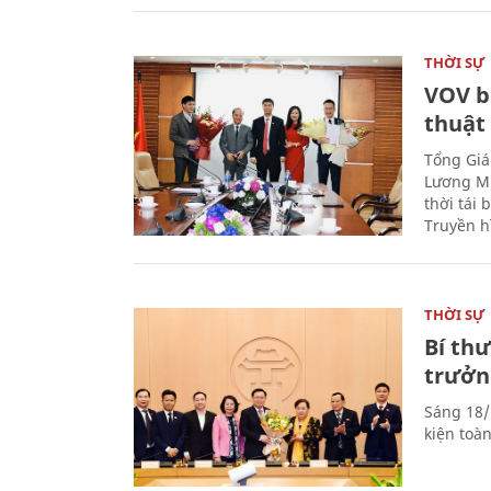
THỜI SỰ
VOV b
thuật
Tổng Giá
Lương Mi
thời tái
Truyền h
THỜI SỰ
Bí th
trưởn
Sáng 18/
kiện toà