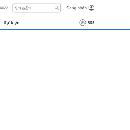
18822
Đăng nhập
Sự kiện
RSS