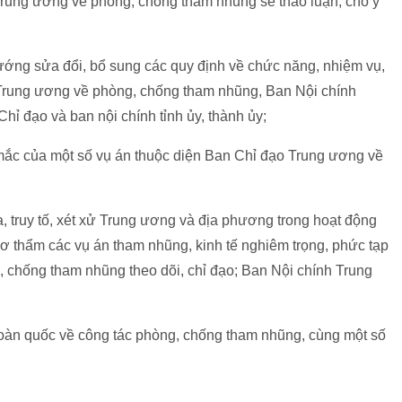
rung ương về phòng, chống tham nhũng sẽ thảo luận, cho ý
ướng sửa đổi, bổ sung các quy định về chức năng, nhiệm vụ,
Trung ương về phòng, chống tham nhũng, Ban Nội chính
ỉ đạo và ban nội chính tỉnh ủy, thành ủy;
mắc của một số vụ án thuộc diện Ban Chỉ đạo Trung ương về
, truy tố, xét xử Trung ương và địa phương trong hoạt động
 sơ thẩm các vụ án tham nhũng, kinh tế nghiêm trọng, phức tạp
 chống tham nhũng theo dõi, chỉ đạo; Ban Nội chính Trung
 toàn quốc về công tác phòng, chống tham nhũng, cùng một số