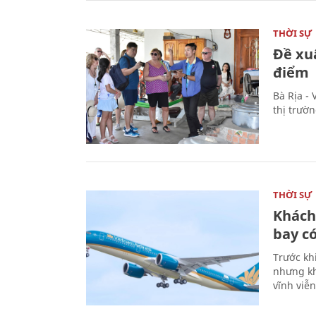
THỜI SỰ
Đề xu
điểm
Bà Rịa -
thị trườ
THỜI SỰ
Khách
bay có
Trước kh
nhưng kh
vĩnh viễ