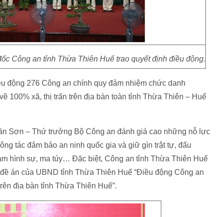
c Công an tỉnh Thừa Thiên Huế trao quyết định điều động.
iều động 276 Công an chính quy đảm nhiệm chức danh
 về 100% xã, thị trấn trên địa bàn toàn tỉnh Thừa Thiên – Huế
 Văn Sơn – Thứ trưởng Bộ Công an đánh giá cao những nỗ lực
ng tác đảm bảo an ninh quốc gia và giữ gìn trật tự, đấu
 phạm hình sự, ma túy… Đặc biệt, Công an tỉnh Thừa Thiên Huế
n đề án của UBND tỉnh Thừa Thiên Huế “Điều động Công an
ên địa bàn tỉnh Thừa Thiên Huế”.