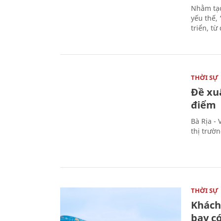
Nhằm tạo
yếu thế,
triển, t
THỜI SỰ
Đề xu
điểm
Bà Rịa -
thị trườ
THỜI SỰ
Khách
bay có