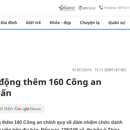
Hotline: 09161
Gia đình
Giới trẻ
Khỏe - đẹp
Chuyện lạ
Quân sự
01/07/2019 15:11 (GMT+07:00)
 động thêm 160 Công an
rấn
g thêm 160 Công an chính quy về đảm nhiệm chức danh
 viên trên địa bàn. Đến nay, 106/106 xã, thị trấn ở Thừa