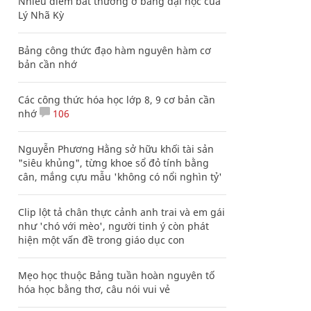
Nhiều điểm bất thường ở bằng đại học của
Lý Nhã Kỳ
Bảng công thức đạo hàm nguyên hàm cơ
bản cần nhớ
Các công thức hóa học lớp 8, 9 cơ bản cần
nhớ
106
Nguyễn Phương Hằng sở hữu khối tài sản
"siêu khủng", từng khoe sổ đỏ tính bằng
cân, mắng cựu mẫu 'không có nổi nghìn tỷ'
Clip lột tả chân thực cảnh anh trai và em gái
như 'chó với mèo', người tinh ý còn phát
hiện một vấn đề trong giáo dục con
Mẹo học thuộc Bảng tuần hoàn nguyên tố
hóa học bằng thơ, câu nói vui vẻ