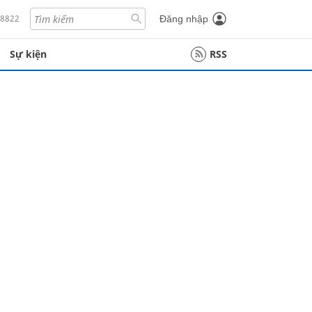
18822
Đăng nhập
Sự kiện
RSS