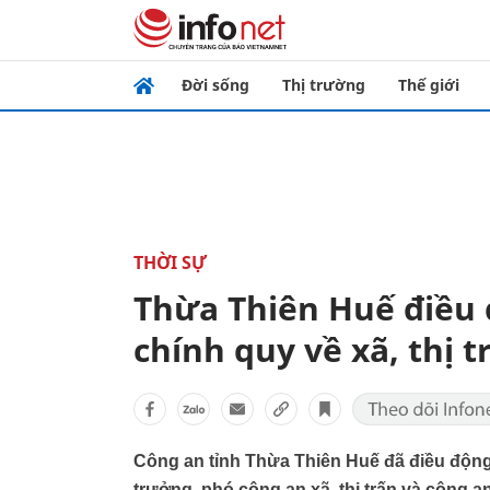
Đời sống
Thị trường
Thế giới
THỜI SỰ
Thừa Thiên Huế điều
chính quy về xã, thị t
Công an tỉnh Thừa Thiên Huế đã điều độn
trưởng, phó công an xã, thị trấn và công an