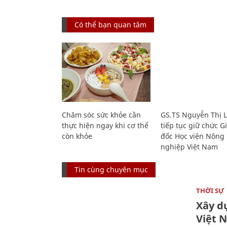
Có thể bạn quan tâm
Chăm sóc sức khỏe cần
GS.TS Nguyễn Thị 
thực hiện ngay khi cơ thể
tiếp tục giữ chức 
còn khỏe
đốc Học viện Nông
nghiệp Việt Nam
Tin cùng chuyên mục
THỜI SỰ
Xây d
Việt 