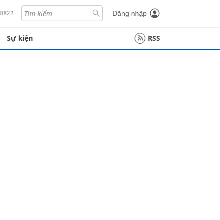
18822
Đăng nhập
Sự kiện
RSS