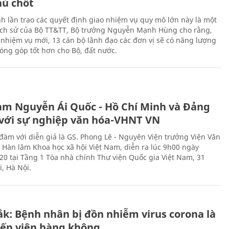
hủ chốt
h lần trao các quyết định giao nhiệm vụ quy mô lớn này là một
lịch sử của Bộ TT&TT, Bộ trưởng Nguyễn Mạnh Hùng cho rằng,
í, nhiệm vụ mới, 13 cán bộ lãnh đạo các đơn vị sẽ có năng lượng
óng góp tốt hơn cho Bộ, đất nước.
àm Nguyễn Ái Quốc - Hồ Chí Minh và Đảng
với sự nghiệp văn hóa-VHNT VN
 đàm với diễn giả là GS. Phong Lê - Nguyên Viện trưởng Viện Văn
n Hàn lâm Khoa học xã hội Việt Nam, diễn ra lúc 9h00 ngày
20 tại Tầng 1 Tòa nhà chính Thư viện Quốc gia Việt Nam, 31
, Hà Nội.
ắk: Bệnh nhân bị đồn nhiễm virus corona là
iếp viên hàng không