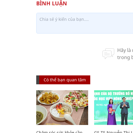
Có thể bạn quan tâm
Chăm sóc sức khỏe cần
GS.TS Nguyễn Thị 