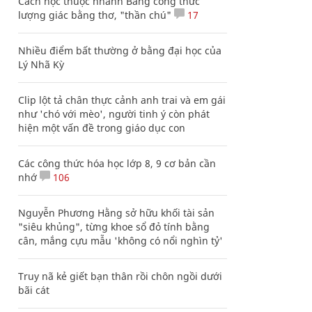
Cách học thuộc nhanh Bảng công thức
lượng giác bằng thơ, "thần chú"
17
Nhiều điểm bất thường ở bằng đại học của
Lý Nhã Kỳ
Clip lột tả chân thực cảnh anh trai và em gái
như 'chó với mèo', người tinh ý còn phát
hiện một vấn đề trong giáo dục con
Các công thức hóa học lớp 8, 9 cơ bản cần
nhớ
106
Nguyễn Phương Hằng sở hữu khối tài sản
"siêu khủng", từng khoe sổ đỏ tính bằng
cân, mắng cựu mẫu 'không có nổi nghìn tỷ'
Truy nã kẻ giết bạn thân rồi chôn ngồi dưới
bãi cát