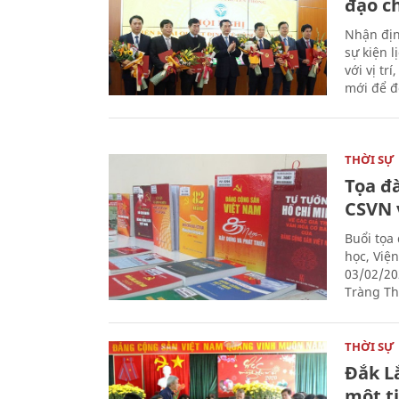
đạo c
Nhận địn
sự kiện 
với vị tr
mới để đ
THỜI SỰ
Tọa đ
CSVN 
Buổi tọa
học, Việ
03/02/20
Tràng Thi
THỜI SỰ
Đắk L
một t