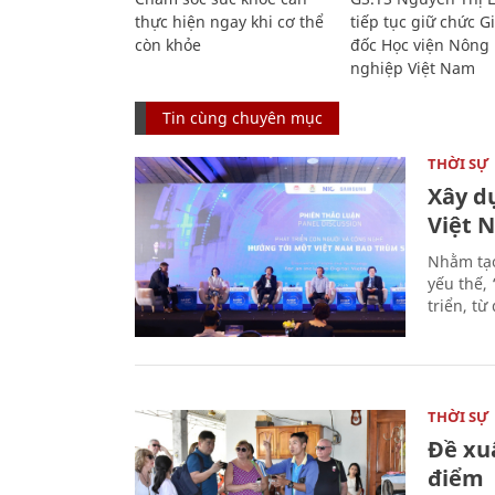
thực hiện ngay khi cơ thể
tiếp tục giữ chức 
còn khỏe
đốc Học viện Nông
nghiệp Việt Nam
Tin cùng chuyên mục
THỜI SỰ
Xây d
Việt 
Nhằm tạo
yếu thế,
triển, t
THỜI SỰ
Đề xu
điểm