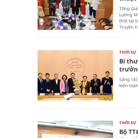
Tổng Giá
Lương Mi
thời tái
Truyền h
THỜI SỰ
Bí th
trưởn
Sáng 18/
kiện toà
THỜI SỰ
Bộ TT