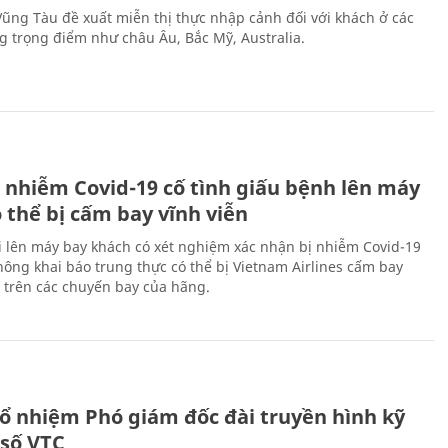
 Vũng Tàu đề xuất miễn thị thực nhập cảnh đối với khách ở các
ng trọng điểm như châu Âu, Bắc Mỹ, Australia.
 nhiễm Covid-19 cố tình giấu bệnh lên máy
 thể bị cấm bay vĩnh viễn
i lên máy bay khách có xét nghiệm xác nhận bị nhiễm Covid-19
ông khai báo trung thực có thể bị Vietnam Airlines cấm bay
n trên các chuyến bay của hãng.
ổ nhiệm Phó giám đốc đài truyền hình kỹ
 số VTC