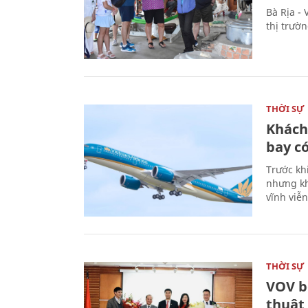
Bà Rịa -
thị trườ
THỜI SỰ
Khách
bay có
Trước kh
nhưng kh
vĩnh viễ
THỜI SỰ
VOV b
thuật